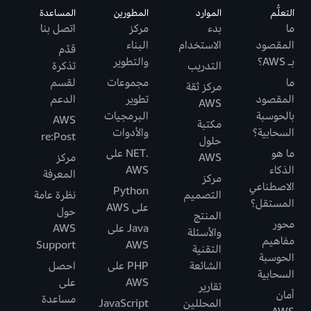
التعلُّم
الموارد
المطورين
المساعدة
ما
بدء
مركز
اتصل بنا
المقصود
الاستخدام
البناء
قدّم
بـ AWS؟
والتطوير
التدريب
تذكرة
ما
مجموعات
لقسم
مركز ثقة
المقصود
تطوير
الدعم
AWS
بالحوسبة
البرمجيات
AWS
مكتبة
السحابية؟
والأدوات
re:Post
حلول
ما هو
.NET على
AWS
مركز
الذكاء
AWS
المعرفة
مركز
الاصطناعي
Python
التصميم
نظرة عامة
المستقل؟
على AWS
حول
المنتج
محور
Java على
AWS
والأسئلة
مفاهيم
Support
AWS
التقنية
الحوسبة
الشائعة
PHP على
احصل
السحابية
AWS
على
تقارير
أمان
مساعدة
المحللين
JavaScript