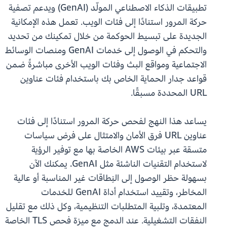
تطبيقات الذكاء الاصطناعي المولّد (GenAI) ويدعم تصفية
حركة المرور استنادًا إلى فئات الويب. تعمل هذه الإمكانية
الجديدة على تبسيط الحوكمة من خلال تمكينك من تحديد
والتحكم في الوصول إلى خدمات GenAI ومنصات الوسائط
الاجتماعية ومواقع البث وفئات الويب الأخرى مباشرةً ضمن
قواعد جدار الحماية الخاص بك باستخدام فئات عناوين
URL المحددة مسبقًا.
يساعد هذا النهج لفحص حركة المرور استنادًا إلى فئات
عناوين URL فرق الأمان والامتثال على فرض سياسات
متسقة عبر بيئات AWS الخاصة بها مع توفير الرؤية
لاستخدام التقنيات الناشئة مثل GenAI. يمكنك الآن
بسهولة حظر الوصول إلى النِطاقات غير المناسبة أو عالية
المخاطر، وتقييد استخدام أداة GenAI للخدمات
المعتمدة، وتلبية المتطلبات التنظيمية، وكل ذلك مع تقليل
النفقات التشغيلية. عند الدمج مع ميزة فحص TLS الخاصة