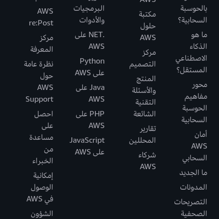
بالحوسبة
البرمجيات
AWS
مكتبة
السحابية؟
والأدوات
re:Post
حلول
ما هو
.NET على
AWS
مركز
الذكاء
AWS
المعرفة
مركز
الاصطناعي
Python
التصميم
نظرة عامة
المستقل؟
على AWS
حول
المنتج
محور
Java على
AWS
والأسئلة
مفاهيم
Support
AWS
التقنية
الحوسبة
الشائعة
PHP على
احصل
السحابية
AWS
على
تقارير
أمان
مساعدة
المحللين
JavaScript
AWS
من
على AWS
شركاء
السحابي
الخبراء
AWS
ما الجديد
إمكانية
المدونات
الوصول
في AWS
التصريحات
الصحفية
الشؤون