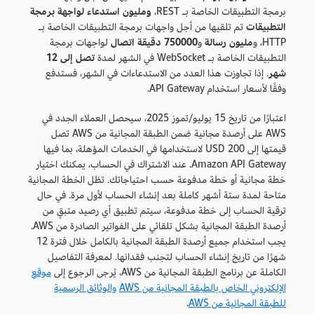
برمجة التطبيقات الخاصة بـ REST،
ومليون استدعاء لواجهة برمجة
التطبيقات
تم تلقيها من أجل واجهات برمجة التطبيقات الخاصة بـ
HTTP، و
مليون رسالة
و
750000 دقيقة اتصال
لواجهات برمجة
التطبيقات الخاصة بـ WebSocket في الشهر لمدة
تصل إلى 12
شهر
. إذا تجاوزت هذا العدد من الاستدعاءات في الشهر، فستدفع
وفقًا لأسعار استخدام API Gateway.
اعتبارًا من تاريخ 15 يوليو/تموز 2025، سيحصل العملاء الجدد في
AWS على أرصدة مجانية ضمن الطبقة المجانية من AWS تصل
قيمتها إلى 200 USD لاستخدامها في الخدمات المؤهلة، بما فيها
Amazon API Gateway. عند الاشتراك في الحساب، يمكنك اختيار
خطة مجانية أو خطة مدفوعة حسب احتياجاتك. تظل الخطة المجانية
متاحة لمدة ستة أشهر كاملة بعد إنشاء الحساب لأول مرة. في حال
ترقية الحساب إلى خطة مدفوعة، سيتم تطبيق أي رصيد متبقٍ من
أرصدة الطبقة المجانية بشكل تلقائي على الفواتير الصادرة من AWS.
يجب استخدام جميع أرصدة الطبقة المجانية بالكامل خلال فترة 12
شهرًا من تاريخ إنشاء الحساب لتجنب فقدانها. لمعرفة التفاصيل
الكاملة عن برنامج الطبقة المجانية من AWS، يُرجى الرجوع إلى
موقع
الإلكتروني الخاص بالطبقة المجانية من AWS
والوثائق الرسمية
للطبقة المجانية من AWS
.