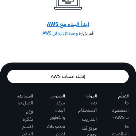
ابدأ البناء مع AWS
قم بزيارة
وحدة الإدارة في AWS
إنشاء حساب AWS
التعلُّم
الموارد
المطورين
المساعدة
ما
بدء
مركز
اتصل بنا
المقصود
الاستخدام
البناء
قدّم
بـ AWS؟
والتطوير
التدريب
تذكرة
ما
مجموعات
لقسم
مركز ثقة
المقصود
تطوير
الدعم
AWS