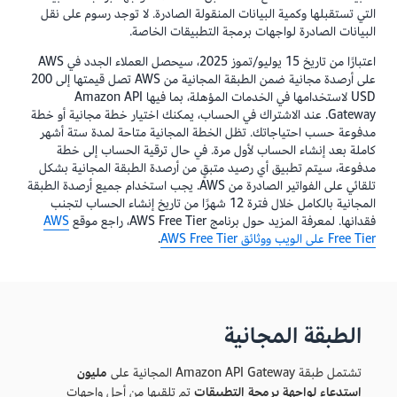
التي تستقبلها وكمية البيانات المنقولة الصادرة. لا توجد رسوم على نقل
البيانات الصادرة لواجهات برمجة التطبيقات الخاصة.
اعتبارًا من تاريخ 15 يوليو/تموز 2025، سيحصل العملاء الجدد في AWS
على أرصدة مجانية ضمن الطبقة المجانية من AWS تصل قيمتها إلى 200
USD لاستخدامها في الخدمات المؤهلة، بما فيها Amazon API
Gateway. عند الاشتراك في الحساب، يمكنك اختيار خطة مجانية أو خطة
مدفوعة حسب احتياجاتك. تظل الخطة المجانية متاحة لمدة ستة أشهر
كاملة بعد إنشاء الحساب لأول مرة. في حال ترقية الحساب إلى خطة
مدفوعة، سيتم تطبيق أي رصيد متبقٍ من أرصدة الطبقة المجانية بشكل
تلقائي على الفواتير الصادرة من AWS. يجب استخدام جميع أرصدة الطبقة
المجانية بالكامل خلال فترة 12 شهرًا من تاريخ إنشاء الحساب لتجنب
فقدانها. لمعرفة المزيد حول برنامج AWS Free Tier، راجع موقع
AWS
Free Tier على الويب
ووثائق AWS Free Tier
.
الطبقة المجانية
تشتمل طبقة Amazon API Gateway المجانية على
مليون
استدعاء لواجهة برمجة التطبيقات
تم تلقيها من أجل واجهات