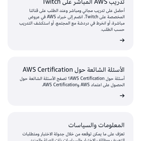
تدريب AWS المباشر على Twitch
اُحصُل على تدريب مجاني ومباشر وعند الطلب على قناتنا
المخصصة على Twitch. انضم إلى خبراء AWS في عروض
مباشرة، أو انخرط في دردشة مع المجتمع، أو استكشف التدريب
حسب الطلب.
المزيد
الأسئلة الشائعة حول AWS Certification
أسئلة حول AWS Certification؟ تصفح الأسئلة الشائعة حول
الحصول على اعتماد AWS وAWS Certification.
المعلومات والسياسات
تعرّف على ما يمكن توقعه من خلال جدولة الاختبار ومتطلبات
التعريف ووظائف الاختبار والسياسات ذات الصلة والمزيد.