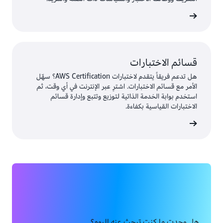
المزيد
قسائم الاختبارات
هل تدعم فريقاً يتقدم لاختبارات AWS Certification؟ سهّل
الأمر مع قسائم الاختبارات. اشترِ عبر الإنترنت في أي وقت، ثم
استخدم بوابة الخدمة الذاتية لتوزيع وتتبع وإدارة قسائم
الاختبارات القياسية بكفاءة.
ختبارات
هل وجدت ما كنت تبحث عنه اليوم؟