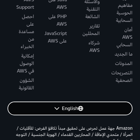
والأسئلة
مفاهيم
Support
AWS
التقنية
الحوسبة
الشائعة
PHP على
احصل
السحابية
AWS
على
تقارير
أمان
مساعدة
المحللين
JavaScript
AWS
من
على AWS
شركاء
السحابي
الخبراء
AWS
ما الجديد
إمكانية
المدونات
الوصول
في AWS
التصريحات
الصحفية
الشؤون
القانونية
English
Amazon جهة عمل تحرص على تحقيق مبدأ تكافؤ الفرص: للأقليات /
المرأة / متحدي الإعاقة / المحاربين القدماء / الهوية الجنسية / التوجه