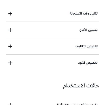
تقليل وقت الاستجابة
يمكنك تقليل وقت الاستجابة من خلال تقديم البيانات من
تحسين الأمان
خلال أكثر من 750 نقطة تواجد موزعة عالميًا (PoPs) من
خلال تخطيط الشبكة الذي يعمل آليًا والتوجيه الذكي.
حسّن الأمان من خلال تشفير حركة المرور وعناصر التحكم
تخفيض التكاليف
في الوصول،
واستخدم AWS
وأصول سحابة VPC
،
Shield Standard في الدفاع ضد هجمات حجب الخدمة
يُمكنك تقليل التكاليف من خلال الطلبات الموحّدة،
تخصيص الكود
الموزعة (DDoS) بدون أي رسوم إضافية.
وخيارات التسعير القابلة للتخصيص، وعدم وجود رسوم
مقابل نقل البيانات الصادرة من أصول AWS.
يُمكنك تخصيص التعليمة البرمجية التي تشغّلها على
حالات الاستخدام
حافة شبكة تقديم المحتوى (CDN) في AWS باستخدام
ميزات حوسبة بلا خوادم للموازنة بين التكلفة والأداء
والأمان.
تقديم مواقع ويب سريعة وآمنة