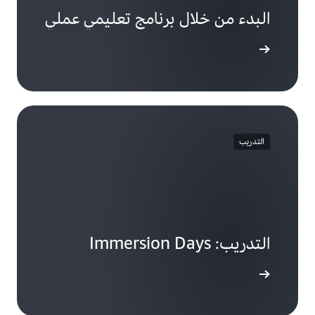
البدء من خلال برنامج تعليمي عملي
جًا تعليميًا
التدريب
التدريب: Immersion Days
لى المزيد