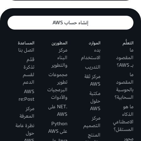
إنشاء حساب AWS
التعلُّم
الموارد
المطورين
المساعدة
ما
بدء
مركز
اتصل بنا
المقصود
الاستخدام
البناء
قدّم
بـ AWS؟
والتطوير
التدريب
تذكرة
ما
مجموعات
لقسم
مركز ثقة
المقصود
تطوير
الدعم
AWS
بالحوسبة
البرمجيات
AWS
مكتبة
السحابية؟
والأدوات
re:Post
حلول
ما هو
.NET على
AWS
مركز
الذكاء
AWS
المعرفة
مركز
الاصطناعي
Python
التصميم
نظرة عامة
المستقل؟
على AWS
حول
المنتج
محور
Java على
AWS