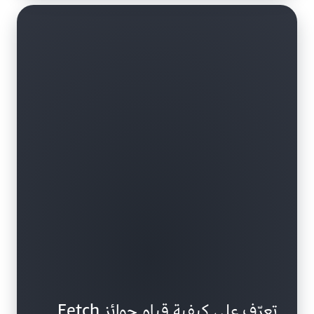
تعرّف على كيفية قيام جوائز Fetch