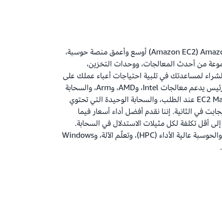
توفر Amazon Elastic Compute Cloud ‏(Amazon EC2) أوسع وأعمق منصة حوسبة،
من 750 مثيلاً ومجموعة من أحدث المعالجات، ووحدات التخزين،
شراء لمساعدتك في تلبية احتياجات أعباء عملك على
أفضل وجه. نحن أول مزود سحابي رئيس يدعم معالجات Intel، وAMD، وArm، والسحابة
الوحيدة التي تحتوي على مثيلات EC2 Mac عند الطلب، والسحابة الوحيدة التي تحتوي
بكات إيثرنت بسرعة 400 جيجابت في الثانية. إننا نقدم أفضل أداء أسعار فيما
إلى أقل تكلفة لكل مثيلات الاستدلال في السحابة.
تُشغّل المزيد من أعباء عمل SAP، والحوسبة عالية الأداء (HPC)، وتعلّم الآلة، وWindows