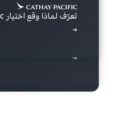
تعرّف لماذا وقع اختيار Cathay Pacific على AWS
تعرّف على المزيد
تعرّف كيف تستخدم Snap المثيلات القائمة على Graviton2
استكشف كيف تبتكر Volkswagon باستخدام Amazon EC2
تعرّف على المزيد
تعرّف على المزيد