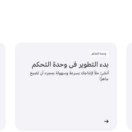
الأرصدة المؤهلة عند تخطي حدود
اغتنم فرص استخدام الخدمات ال
في حال تجاوز العملاء حدود الاس
في الطبقة المجانية، تُطبّق الأرصد
وحدة التحكم
بدء التطوير في وحدة التحكم
أنشئ حلاً لإنتاجك بسرعة وسهولة بمجرد أن تصبح
جاهزًا
ف على المزيد
تعرّف على المزي