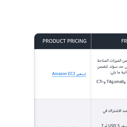
ر.
PRODUCT PRICING
FR
ن الميزات المتاحة
 حد سواء. تتضمن
ية ما يلي:
تسعير Amazon EC2
T3.micro وT3.small وT4g.micro وT4g.small وC7i-
ند الاشتراك في
يمكنك تجربة خطط Linux/Unix بسعر 5 USD أو 7