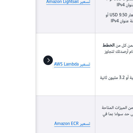
تسعير Amazon Lightsail
يمكنك تجربة خطط Windows بأسعار 9.50 USD أو
 ضمن كل من
الخطط
م أرصدتك لتجاوز
تسعير AWS Lambda
ما يصل إلى 400,000 جيجابايت-ثانية أو 3.2 مليون ثانية
ن الميزات المتاحة
 حد سواء؛ بما في
تسعير Amazon ECR