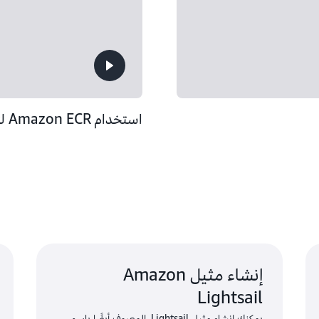
استخدام Amazon ECR لتخزين صور الحاويات (5:57)
إنشاء مثيل Amazon
Lightsail
يمكنك إنشاء مثيل Lightsail، المعروف أيضًا باسم