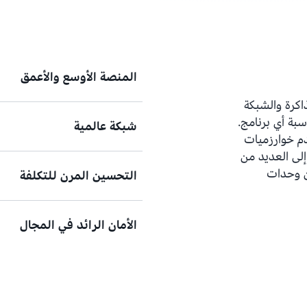
المنصة الأوسع والأعمق
اكرة والشبكة
سبة أي برنامج.
شبكة عالمية
تقدم AWS الخيارات الأوس
دم خوارزميات
عن أي مزود سحابي آخر. نقدم مج
إلى العديد من
والشبكات، وأنظمة التشغيل، ونم
RA) والعديد من وحدات
التحسين المرن للتكلفة
AWS هو مزود السحابة الوحي
الأمان الرائد في المجال
الثانية.
من خلال عملية التسعير عند ال
التكال
التعامل مع الأخطاء.