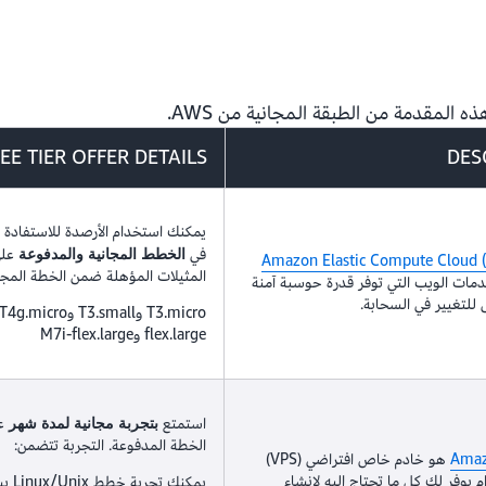
وهذا أكثر من أي مزود سحابي آخ
المقدمة من الطبقة المجانية من AWS.
EE TIER OFFER DETAILS
DES
يمكنك استخدام الأرصدة للاستفادة م
في
على
الخطط المجانية والمدفوعة
Amazon Elastic Compute Cloud
المثيلات المؤهلة ضمن الخطة المجان
ات الويب التي توفر قدرة حوسبة آمنة
للتغيير في السحابة.
flex.large وM7i-flex.large
استمتع
ع
بتجربة مجانية لمدة شهر
الخطة المدفوعة. التجربة تتضمن:
Amaz
هو خادم خاص افتراضي (VPS)
يوفر لك كل ما تحتاج إليه لإنشاء