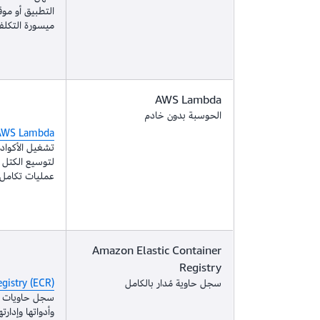
التطبيق أو موق
ميسورة التكلفة
AWS Lambda
الحوسبة بدون خادم
AWS Lambda
تشغيل الأكواد ب
لتوسيع الكتل ي
عمليات تكامل ا
Amazon Elastic Container
Registry
سجل حاوية مُدار بالكامل
gistry (ECR)
سجل حاويات مُ
وأدواتها وإدار