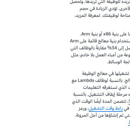
لذاكرة الذي تريده للوظيفة التي تريدها، وتحصل
لأخرى. تؤدي الزيادة في حجم
لمتاحة لوظيفتك. لمعرفة المزيد،
يمكنك تشغيل وظائف Lambda على معالجات مبنية إما على بنية x86 أو بنية Arm.
وظائف AWS Lambda التي تعمل على Graviton2، باستخدام بنية معالج قائمة على Arm
مصممة بواسطة AWS، توفر أداء أسعار أفضل بنسبة تصل إلى 34% مقارنةً بالوظائف التي
جموعة متنوعة من أعباء العمل بلا خادم، مثل
لجة الوسائط.
 تشغيلها في معالج الوظيفة
لنسبة لوظائف Lambda مع
ت الذي تستغرقه التعليمات
ء مرحلة إيقاف التشغيل. بالنسبة
، تتضمن المدة أيضًا الوقت الذي
 في
رابط وقت التشغيل
، ورمز
لتي تم إنشاؤها من أجل المرونة.