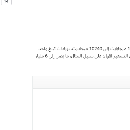
تعتمد تكلفة المدة على حجم الذاكرة التي تخصصها لوظيفتك. يمكنك تخصيص أي حجم من الذاكرة لوظيفتك بحيث يتراوح من 128 ميجابايت إلى 10240 ميجابايت، بزيادات تبلغ واحد
ميجابايت. يحتوي الجدول أدناه على بعض الأمثلة على السعر لكل 1 مللي ثانية مرتبط بأحجام ذاكرة مختلفة، للاستخدام ضمن مستوى التسعير الأول؛ على سبيل المثال، ما يصل إلى 6 مليار