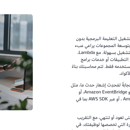
 تتيح تشغيل التعليمة البرمجية بدون
 بتوسعة المجموعات يراعي عبء
العمل، والمحافظة على تكامل الأحداث، وإدارة أوقات التشغيل بسهولة. مع Lambda،
 التطبيقات أو خدمات برامج
 تستخدمه فقط. تتم محاسبتك بناءً
كواد.
يذ استجابةً لمُحدِث إشعار حدث ما، مثل
من Amazon Simple Notification Service (SNS) أو Amazon EventBridge، أو
استجابةً لطلب استدعاء، مثل من Amazon API Gateway ، أو عبر AWS SDK بما في
ى تعود أو تنتهي، مع التقريب
كرة التي تخصصها لوظيفتك. في