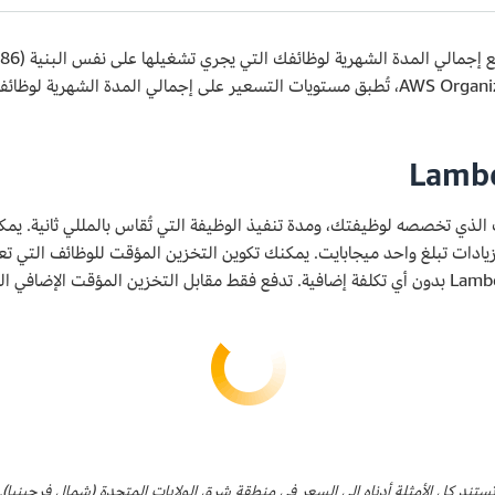
الحساب. إذا كنت تستخدم الفوترة الموحدة في AWS Organizations، تُطبق مستويات التسعير على
 الذي تخصصه لوظيفتك، ومدة تنفيذ الوظيفة التي تُقاس بالمللي ثانية.
ستند كل الأمثلة أدناه إلى السعر في منطقة شرق الولايات المتحدة (شمال فرجينيا).