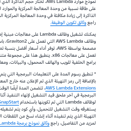
نموذج موارد AWs Lambda، تختار حجم ا
على طاقة نسبية من وحدة المعالجة المركزية والموارد ا
الذاكرة إلى زيادة مكافئة في وحدة المعالجة المركزية ا
راجع
وثائق تكوين الوظيفة.
تعمل على معالجات x86. ينطبق هذا على م
برامج الخلفية للويب والهاتف المحمول، والبيانات، ومعا
* تنطبق رسوم المدة على التعليمات البرمجية التي يتم
بالإضافة إلى رمز التهيئة الذي تم الإعلان عنه خارج المعالج. با
AWS Lambda Extensions
، تتضمن المدة أيضًا الوق
البرمجية في آخر ملحق قيد التشغيل لإنهاء التنفيذ أثنا
لوظائف Lambda التي تم تكوينها باستخدام
SnapStart
يستغرقه وقت التشغيل للتحميل، وأي كود يتم تشغيله
التهيئة الذي يتم تنفيذه أثناء إنشاء نسخ من اللقطات ا
لمزيد من التفاصيل، راجع
وثائق نموذج برمجة Lambda.