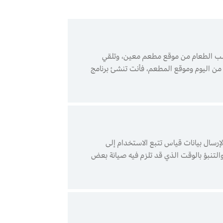
لب الطعام من موقع مطعم معين، وتلقي
ت من اليوم وموقع المطعم، فأنت تنشئ برنامج
ترض أنك شركة لوجستية لديها أسطول من المركبات في الميدان، كل منها مزودة بأجهزة استشعار واتصال 4G/5G لإرسال بيانات قياس تتبع الاستخدام إلى
تها للاستدلال حول سلامة السيارة والتنبؤ بالوقت الذي قد تلزم فيه صيانة بعض