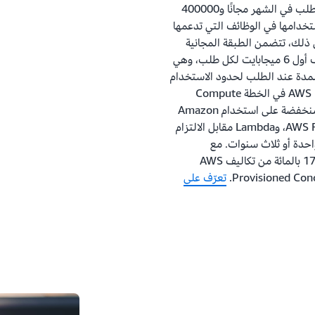
تتضمن الطبقة المجانية لخدمة AWS Lambda مليون طلب في الشهر مجانًا و400000
خدامها في الوظائف التي تدعمها
بالإضافة إلى ذلك، تتضمن الطبقة المجانية
100 جيجي بايت من تدفق استجابة HTTP شهريًا، بخلاف أول 6 ميجابايت لكل طلب، وهي
 متدرجة للمدة عند الطلب لحدود الاستخدام
التي تزيد عن حدود معينة في الشهر. تشترك AWS Lambda في الخطة Compute
Savings Plans وهي نموذج تسعير مرن يقدم أسعارًا منخفضة على استخدام Amazon
Elastic Compute Cloud (Amazon EC2)، وAWS Fargate، وLambda مقابل الالتزام
U/ساعة) لمدة سنة واحدة أو ثلاث سنوات. مع
Compute Savings Plans، يمكنك توفير ما يصل إلى 17 بالمائة من تكاليف AWS
تعرّف على