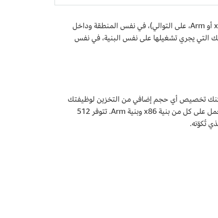
تُطبق مستويات تسعير مُدد Lambda عند الطلب لتجميع إجمالي المدة الشهرية لوظائفك التي يجري تشغيلها على نفس البنية (x86 أو Arm، على التوالي)، في نفس المنطقة وداخل
 إجمالي المدة الشهرية لوظائفك التي يجري تشغيلها على نفس البنية، في نفس
 يمكنك تخصيص أي حجم إضافي من التخزين لوظيفتك
بحيث يتراوح من 512 ميجابايت إلى 10240 ميجابايت، بزيادات تبلغ واحد ميجابايت. يمكنك تكوين التخزين المؤقت للوظائف التي تعمل على كل من بنية x86 وبنية Arm. تتوفر 512