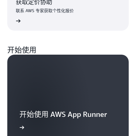
获取定价协助
联系 AWS 专家获取个性化报价
定价协助
流量
您正在测试应用程序，您的 App Runner 服务的流量
开始使用
为每天 2 个小时，每秒 2 个请求。App Runner 将服
流量
务仅扩展到 1 个活动的容器实例以处理传入的请求，
您正在运行一个轻量级的延迟敏感型 API，您的应用
并将容器实例的内存预置为每天 2 个小时。您可以在
程序每天需要 8 个小时处理零散的请求，大约为 80
流量
一天中剩余的 22 小时中暂停该服务，以节省费用。
个请求/每秒。App Runner 将服务仅扩展到 1 个容器
您正在运行一个整天都很繁忙的 Web 应用程序，应
以处理传入的请求，并将容器实例的内存预置为每天
用于处理请求的每日计算资源
用程序的请求模式不固定，在高峰时段的 3 个小时内
24 个小时。
峰值为 800 个请求/秒。在非高峰时间段的 12 个小
0.13 USD
时，应用程序需要处理 60 个请求/每秒。App
开始使用 AWS App Runner
用于处理请求的每日计算资源
Runner 在高峰时段最多可将应用程序扩展到 10 个活
2 小时 × 1 个活动容器实例 × [(1 vCPU × 0.064 USD
动容器实例，在非高峰时段最多可将应用程序缩减到
vCPU-小时) + (2GB × 0.007 USD GB-小时)] - 2 小时
了解更多
0.51 USD
1 个活动容器实例，并每天预置 24 小时的内存。
x 1 个预置容器实例 x (2GB × 0.007 USD GB-小时) =