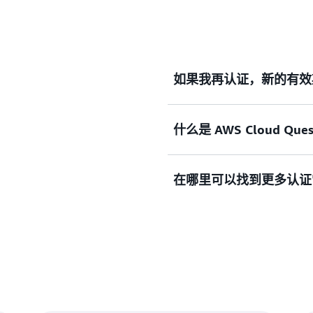
如果我再认证，新的有效
什么是 AWS Cloud Quest: 
对于所有再认证选项（续订
日期延长。 例如，如果您
三年。 同样，对于保持，
在哪里可以找到更多认证
AWS Cloud Quest: Recertif
Cloud Practition
人的 AWS Cloud Quest: Re
到期，则有资格完成 AWS Cloud Q
您可以在
此处
找到更多认证
完成此重新认证选项后，认
Builder 查看更多常见问题