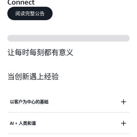
Connect
阅读完整公告
让每时每刻都有意义
当创新遇上经验
以客户为中心的基础
建立在 Amazon 自有的服务体验基础上，在每年全球
AI + 人类和谐
数十亿次的现实互动中日臻完善。