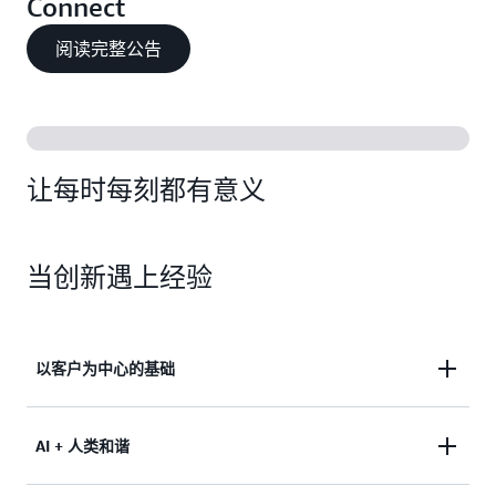
Connect
阅读完整公告
让每时每刻都有意义
当创新遇上经验
以客户为中心的基础
建立在 Amazon 自有的服务体验基础上，在每年全球
AI + 人类和谐
数十亿次的现实互动中日臻完善。