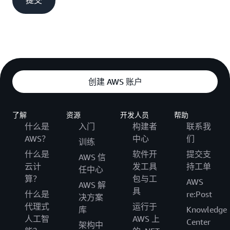
提交
创建 AWS 账户
了解
资源
开发人员
帮助
什么是
入门
构建者
联系我
AWS？
中心
们
训练
什么是
软件开
提交支
AWS 信
云计
发工具
持工单
任中心
算？
包与工
AWS
AWS 解
具
什么是
re:Post
决方案
代理式
运行于
库
Knowledge
人工智
AWS 上
Center
架构中