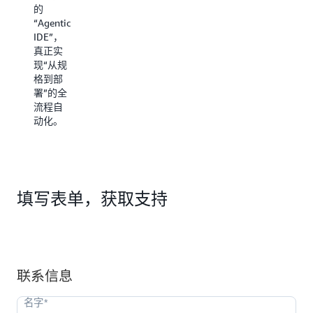
把数
前后端
的
据、工
代码、
“Agentic
具和上
测试脚
IDE”，
下文一
本，并
真正实
并带入
部署到
现“从规
开发流
AWS，
格到部
程，大
让开发
署”的全
幅提升
像写需
流程自
协作效
求文档
动化。
率与自
一样简
动化程
单。
度。
填写表单，获取支持
联系信息