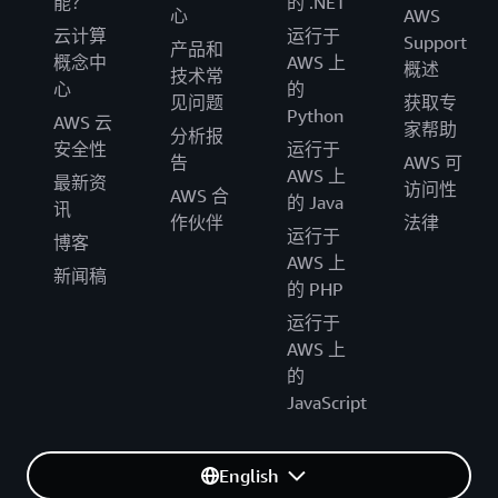
能？
的 .NET
心
AWS
云计算
运行于
Support
产品和
概念中
AWS 上
概述
技术常
心
的
见问题
获取专
Python
AWS 云
家帮助
分析报
安全性
运行于
告
AWS 可
AWS 上
最新资
访问性
AWS 合
的 Java
讯
作伙伴
法律
运行于
博客
AWS 上
新闻稿
的 PHP
运行于
AWS 上
的
JavaScript
English