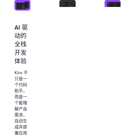
支持
AI 驱
一站
规范
动的
式
驱动
全栈
MCP
开发
开发
集成
（Spec-
体验
通过内
Driven
建的
Kiro 不
MCP 集
Development）
只是一
成，
个代码
Kiro 可
只需用
助手，
无缝连
自然语
而是一
接你的
言描述
个能理
文档、
产品需
解产品
数据
求，
需求、
库、API
Kiro 即
自动生
等关键
可生成
成并部
资源，
架构、
署应用