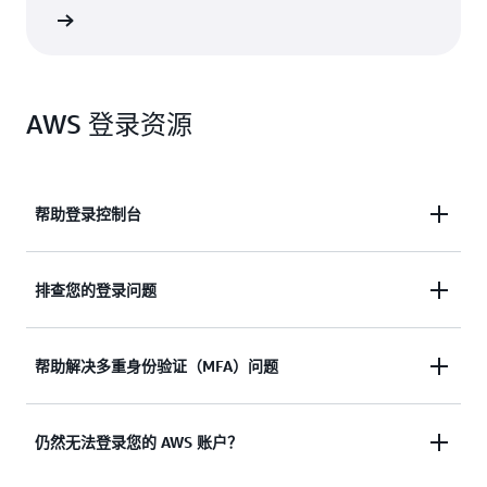
支持选项
AWS 登录资源
帮助登录控制台
需要协助，以便登录 AWS 管理控制台？
排查您的登录问题
查看文档
尝试登录，但凭证无效？ 或者没有访问 AWS 根用户
帮助解决多重身份验证（MFA）问题
账户的凭证？
丢失或无法使用 Multi-Factor Authentication (MFA)
仍然无法登录您的 AWS 账户？
查看解决方案
设备