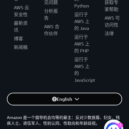
见问题
获取专
Python
AWS 云
家帮助
分析报
安全性
运行于
告
AWS 可
AWS 上
最新资
访问性
AWS 合
的 Java
讯
作伙伴
法律
运行于
博客
AWS 上
新闻稿
的 PHP
运行于
AWS 上
的
JavaScript
English
Amazon 是一个倡导机会均等的雇主：反对少数族裔、妇女、残
疾人士、退伍军人、性别认同、性取向和年龄歧视。
1