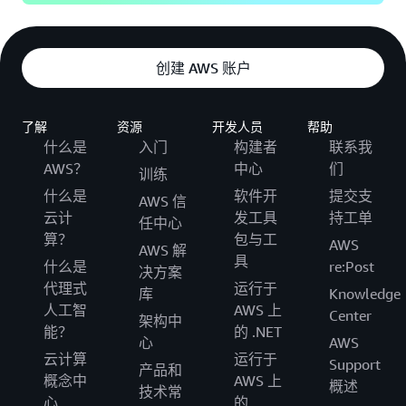
创建 AWS 账户
了解
资源
开发人员
帮助
什么是
入门
构建者
联系我
AWS？
中心
们
训练
什么是
软件开
提交支
AWS 信
云计
发工具
持工单
任中心
算？
包与工
AWS
AWS 解
具
什么是
re:Post
决方案
代理式
运行于
库
Knowledge
人工智
AWS 上
Center
架构中
能？
的 .NET
心
AWS
云计算
运行于
Support
产品和
概念中
AWS 上
概述
技术常
心
的