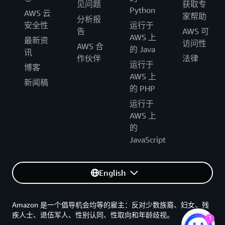
见问题
获取专
Python
AWS 云
家帮助
分析报
安全性
运行于
告
AWS 可
AWS 上
最新资
访问性
AWS 合
的 Java
讯
作伙伴
法律
运行于
博客
AWS 上
新闻稿
的 PHP
运行于
AWS 上
的
JavaScript
English
Amazon 是一个倡导机会均等的雇主：反对少数族裔、妇女、残
疾人士、退伍军人、性别认同、性取向和年龄歧视。
1