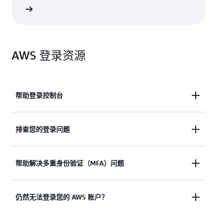
支持选项
AWS 登录资源
帮助登录控制台
需要协助，以便登录 AWS 管理控制台？
排查您的登录问题
查看文档
尝试登录，但凭证无效？ 或者没有访问 AWS 根用户
帮助解决多重身份验证（MFA）问题
账户的凭证？
丢失或无法使用 Multi-Factor Authentication (MFA)
仍然无法登录您的 AWS 账户？
查看解决方案
设备