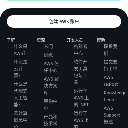
创建 AWS 账户
了解
资源
开发人员
帮助
什么是
入门
构建者
联系我
AWS？
中心
们
训练
什么是
软件开
提交支
AWS 信
云计
发工具
持工单
任中心
算？
包与工
AWS
AWS 解
具
什么是
re:Post
决方案
代理式
运行于
库
Knowledge
人工智
AWS 上
Center
架构中
能？
的 .NET
心
AWS
云计算
运行于
Support
产品和
概念中
AWS 上
概述
技术常
心
的