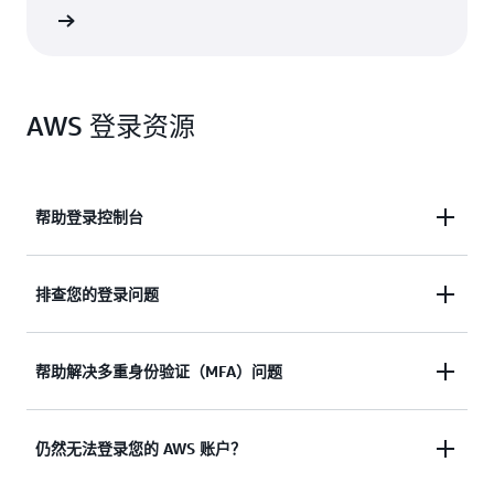
支持选项
AWS 登录资源
帮助登录控制台
需要协助，以便登录 AWS 管理控制台？
排查您的登录问题
查看文档
尝试登录，但凭证无效？ 或者没有访问 AWS 根用户
帮助解决多重身份验证（MFA）问题
账户的凭证？
丢失或无法使用 Multi-Factor Authentication (MFA)
仍然无法登录您的 AWS 账户？
查看解决方案
设备