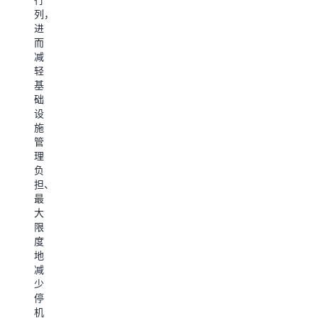
框
为
列，
通
架
您
进
过
之
的
而
我
间
人
减
们
的
工
轻
的
互
智
基
开
操
能
础
放
作
应
设
平
性，
用
施
台
无
程
管
创
需
序
理
建
修
和
负
代
改
代
担、
理
数
理
最
式
据。
提
大
工
供
限
作
支
度
流
探
持。
地
程，
索
减
无
使
少
需
开
用
停
担
始
Apache
机
心