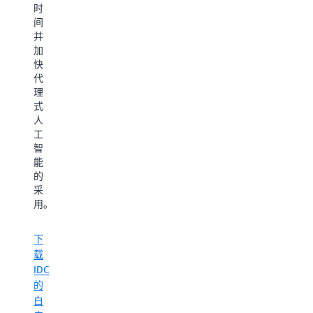
在
Iceberg
时
要
Amazon
on
间
使
OpenSearch
AWS
并
用
Service
加
哪
上
快
种
代
工
构
理
具
建
式
或
性
人
复
能
工
杂
可
智
的
靠
能
架
的
的
构
人
采
设
工
用。
计。
智
能
下
观
应
载
看
用
IDC
Sony
程
的
如
序
白
何