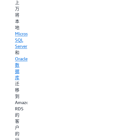
程
组
上
智
合
序
万
能
产
将
堆
品
本
为
栈
中
地
人
的
体
Microsoft
工
每
验
SQL
智
一
向
Server
能
层
量
和
准
使
搜
Oracle
备
用
索，
数
数
Iceberg，
通
据
据，
实
过
库
使
现
上
迁
用
不
下
移
自
同
文
到
然
查
感
Amazon
语
询
知
RDS
言
引
的
的
进
擎
智
客
行
和
能
户
探
处
检
的
索，
理
索
行
并