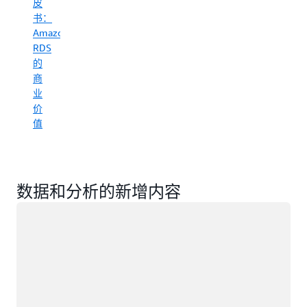
皮
使
书：
其
Amazon
数
RDS
据
的
为
商
代
业
理
价
式
值
人
工
智
能
做
数据和分析的新增内容
好
正在加载
准
备