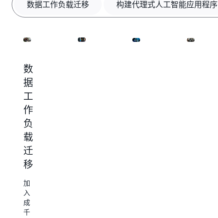
数据工作负载迁移
构建代理式人工智能应用程序
数
构
搜
Iceber
据
建
索
开
工
代
和
放
作
理
向
数
负
式
量
据
载
人
架
在
迁
工
构
我
们
移
智
在
的
能
数
数
加
据
应
据
入
和
服
成
用
人
务
千
工