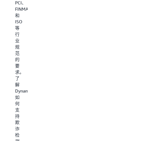
PCI、
帮
（例
吞
FINMA
助
如
吐
和
客
用
量
ISO
户
户
帮
等
管
资
助
行
理
料、
客
业
其
用
户
规
流
户
无
范
式
事
缝
的
传
件、
处
要
输
点
理
求。
和
击
其
了
内
次
高
解
容
数
流
DynamoDB
元
和
量、
如
数
访
极
何
据
问
端
支
访
过
规
持
问
的
模
欺
需
链
的
诈
求。
接）
事
检
了
来
件。