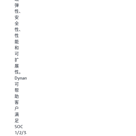
Amazon
Amazon
Amazon
弹
DynamoDB
DynamoDB
DynamoD
性、
实
实
实
安
现
现
现
全
可
安
可
性、
扩
全
扩
性
展
性、
展
能
性、
性
性、
和
性
能
性
可
能
和
能、
扩
和
弹
弹
展
弹
性。
性
性。
性。
DynamoDB
和
DynamoDB
DynamoDB
通
安
可
以
过
全
帮
几
存
性。
助
乎
储
DynamoD
客
无
各
以
户
限
种
几
满
的
营
乎
足
吞
销
无
SOC
吐
数
限
1/2/3、
量
据
的