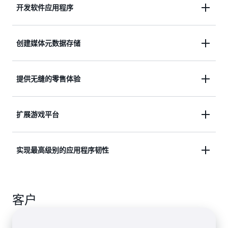
开发软件应用程序
构建支持用户内容元数据和缓存的互联网级应用程
创建媒体元数据存储
序，这些应用程序需要满足数百万用户的高并发性和
连接，以及每秒数百万个请求。
为媒体和娱乐工作负载（例如实时视频流和交互式内
提供无缝的零售体验
容）扩展吞吐量和并发性，并通过跨 AWS 区域的多
区域复制提供更低的延迟。
使用设计模式来部署购物车、工作流引擎、库存跟踪
扩展游戏平台
和客户档案。DynamoDB 支持高流量、极端规模的
事件，每秒可以处理数百万次查询。
无需运营开销，专注于推动创新。使用玩家数据、会
实现最高级别的应用程序韧性
话历史记录和数百万并发用户的排行榜构建您的游戏
平台。
使您的应用程序始终保持可用，并始终从任何区域读
客户
取最新数据，尤其适用于支付处理和金融服务应用程
序。