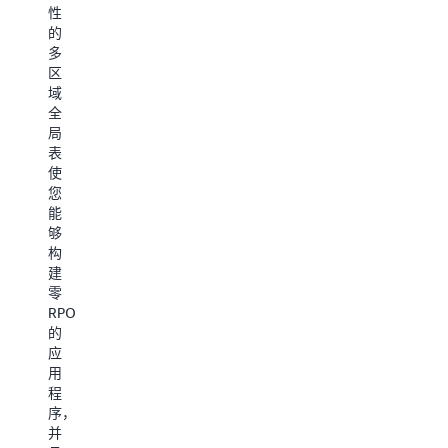
人
场
内
性
来
景
容、
的
直
提
构
多
播
供
建
区
内
支
架
域
容、
持，
构
全
将
例
完
局
数
如
善
表
字
评
的
使
内
估
客
您
容
社
户
能
迁
交
数
够
移
媒
据
构
到
体
平
建
云
帖
台、
零
端
子、
部
RPO
等。
更
署
的
高
购
应
效
物
用
地
车、
程
通
跟
序，
过
踪
并
发
库