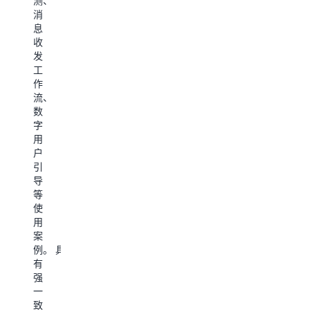
测、
解
帮
了
消
Amazon
助
解
息
DynamoDB
客
Amazon
收
如
户
DynamoD
发
何
实
如
工
为
现
何
作
您
数
为
流、
的
据
您
数
应
保
的
字
用
真
应
用
场
度。
用
户
景
了
场
引
提
解
景
导
供
Amazon
提
等
支
DynamoDB
供
使
持，
如
支
用
例
何
持，
案
如
为
例
例。 具
创
您
如
有
建
的
本
强
数
应
地
一
字
用
化
致