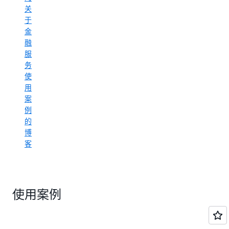
关
于
金
融
服
务
使
用
案
例
的
博
客
使用案例