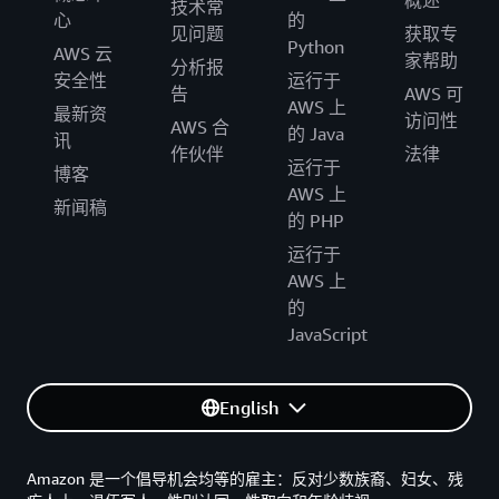
概述
技术常
心
的
见问题
获取专
Python
AWS 云
家帮助
分析报
安全性
运行于
告
AWS 可
AWS 上
最新资
访问性
AWS 合
的 Java
讯
作伙伴
法律
运行于
博客
AWS 上
新闻稿
的 PHP
运行于
AWS 上
的
JavaScript
English
Amazon 是一个倡导机会均等的雇主：反对少数族裔、妇女、残