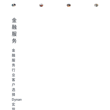
金
媒
广
零
融
体
告
售
服
与
与
与
务
娱
营
批
乐
销
发
金
融
媒
广
零
服
体
告
售
务
与
与
与
行
娱
营
批
业
乐
销
发
客
行
行
行
户
业
业
业
选
客
客
客
择
户
户
户
DynamoDB
选
选
选
实
择
择
择
现