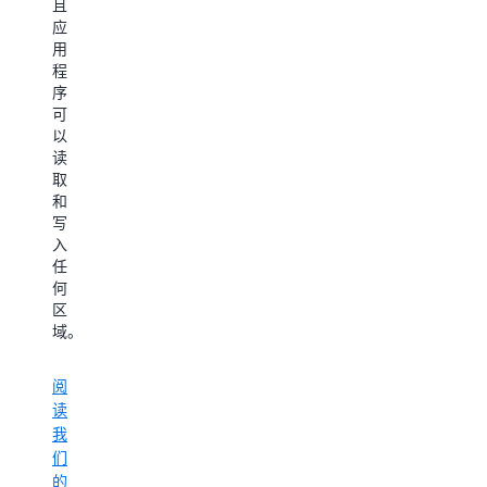
且
布
存
应
素
等。
用
材
程
获
序
利、
可
实
以
时
读
出
取
价、
和
广
写
告
入
定
任
位
何
和
区
归
域。
因。
阅
读
我
们
的