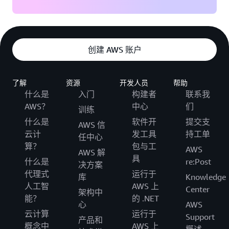
创建 AWS 账户
了解
资源
开发人员
帮助
什么是
入门
构建者
联系我
AWS？
中心
们
训练
什么是
软件开
提交支
AWS 信
云计
发工具
持工单
任中心
算？
包与工
AWS
AWS 解
具
什么是
re:Post
决方案
代理式
运行于
库
Knowledge
人工智
AWS 上
Center
架构中
能？
的 .NET
心
AWS
云计算
运行于
Support
产品和
概念中
AWS 上