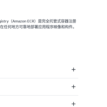
ner Registry（Amazon ECR）是完全托管式容器注册
在任何地方可靠地部署应用程序映像和构件。
Inspector 漏洞管理服务来自动执行漏洞评测扫
的映像法规遵从性安全要求。
用程序，并轻松集成您的自行管理环境。