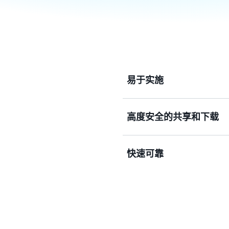
易于实施
高度安全的共享和下载
无需安装或扩展基础设施即可将
任何管理工具拉取映像。
快速可靠
通过具有自动加密和访问控
共享和下载映像。
使用可扩展、持久的架构更
提高可用性。