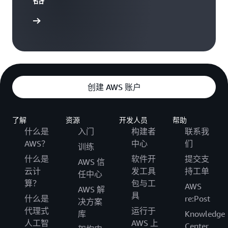
开始学习
创建 AWS 账户
了解
资源
开发人员
帮助
什么是
入门
构建者
联系我
AWS？
中心
们
训练
什么是
软件开
提交支
AWS 信
云计
发工具
持工单
任中心
算？
包与工
AWS
AWS 解
具
什么是
re:Post
决方案
代理式
运行于
库
Knowledge
人工智
AWS 上
Center