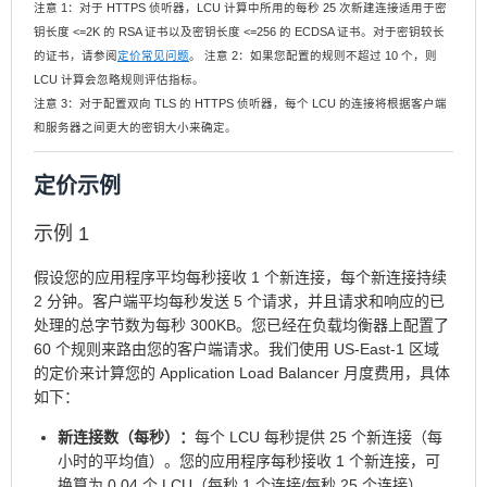
注意 1：对于 HTTPS 侦听器，LCU 计算中所用的每秒 25 次新建连接适用于密
钥长度 <=2K 的 RSA 证书以及密钥长度 <=256 的 ECDSA 证书。对于密钥较长
的证书，请参阅
定价常见问题
。 注意 2：如果您配置的规则不超过 10 个，则
LCU 计算会忽略规则评估指标。
注意 3：对于配置双向 TLS 的 HTTPS 侦听器，每个 LCU 的连接将根据客户端
和服务器之间更大的密钥大小来确定。
定价示例
示例 1
假设您的应用程序平均每秒接收 1 个新连接，每个新连接持续
2 分钟。客户端平均每秒发送 5 个请求，并且请求和响应的已
处理的总字节数为每秒 300KB。您已经在负载均衡器上配置了
60 个规则来路由您的客户端请求。我们使用 US-East-1 区域
的定价来计算您的 Application Load Balancer 月度费用，具体
如下：
新连接数（每秒）：
每个 LCU 每秒提供 25 个新连接（每
小时的平均值）。您的应用程序每秒接收 1 个新连接，可
换算为 0.04 个 LCU（每秒 1 个连接/每秒 25 个连接）。