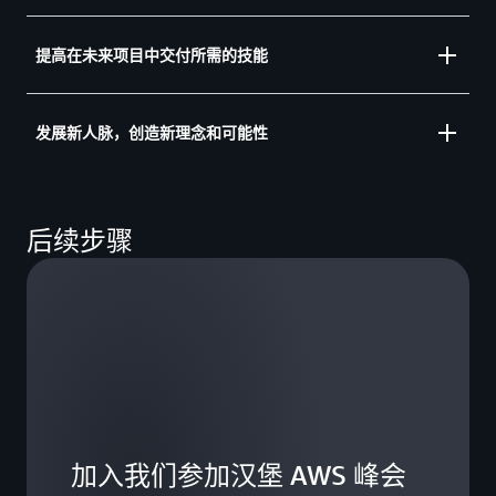
探索如何充分利用当今的变革性技术，以及如何通过
提高在未来项目中交付所需的技能
基础设施现代化来优化 AI 的力量。您将了解尖端创
新如何革新并赋予企业在数字时代的领先地位。
会面、交流、获得启发，并重新思考可能的情况。无
发展新人脉，创造新理念和可能性
论您是刚刚接触云技术还是高级技术领导者，您都将
找到满足当今和未来需求所需的深度技术内容、实践
聆听客户如何使用 AWS 实现动态增长、应用程序现
演示和专家指导。
后续步骤
代化和可持续性。或者与同行就云技术的未来、人工
智能驱动型战略和数字化转型的构建块进行互动。
加入我们参加汉堡 AWS 峰会