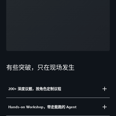
13:30–14:00 从 RAG 到五层 Agentic
Platform：Holla 基于 Amazon Bedrock 的企
业级演化
14:00–14:30 三天重塑 .NET 全栈：AI 驱动代
码转型实践
14:30–15:00 让 Agent 走进真实世界：端云协
同 Agentic AI 实践
15:00–15:30 AI DevOps Agent 驱动吉利数字
中台提效
有些突破，只在现场发生
了解更多
200+ 深度议题，按角色定制议程
从构建、调优到合规出海，精准匹配你的 Agent 挑战
Hands-on Workshop，带走能跑的 Agent