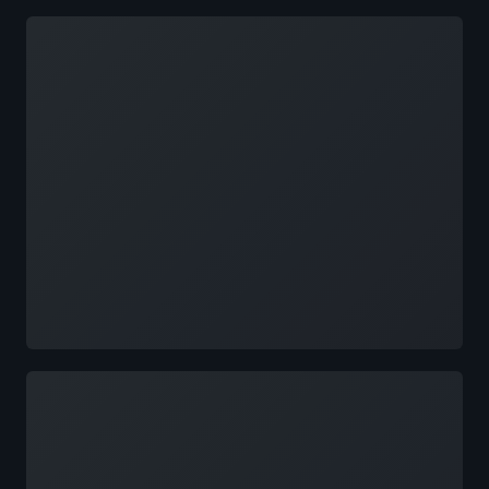
Agent 开发的五层范式和两个正交资产
降低
正在加载
14:30–15:00 Habby 游戏的 DevOps Agent 智
14:10–14:35 科技出海新范式：基于 Amazon
能运维实践
Nova Sonic 与 Amazon Bedrock 构建 AI 健康
15:00–15:30 可灵 AI 打造全球视觉内容创作新
语音助手
体验
14:45–15:10 智能家居视频理解智能体最佳实
践
6月24日 5层 517
了解更多
13:30–14:00 从知识孤岛到智能自助：基于
Amazon Bedrock AgentCore 构建企业 IT 支持
Agent 的实践
14:00–14:30 小红书质效 AI 平台分享
14:30–15:00 在亚马逊云上保护数字员工：
Agentic AI 的身份治理与运行时防护
正在加载
15:00–15:30 Lenovo GIC 基于亚马逊云科技构
建企业级 AIDLC 平台
6月24日 5层 518