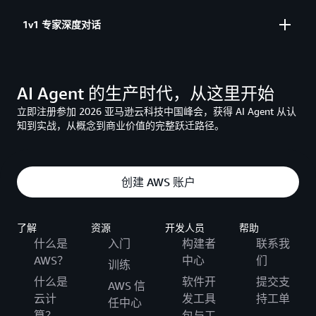
两天上手，离开时 Agent 已就绪
1v1 专家深度对话
带着你的问题来，带着解决方案走
AI Agent 的生产时代，从这里开始
立即注册参加 2026 亚马逊云科技中国峰会，获得 AI Agent 从认
知到实战，从概念到商业价值的完整跃迁路径。
创建 AWS 账户
了解
资源
开发人员
帮助
什么是
入门
构建者
联系我
AWS？
中心
们
训练
什么是
软件开
提交支
AWS 信
云计
发工具
持工单
任中心
算？
包与工