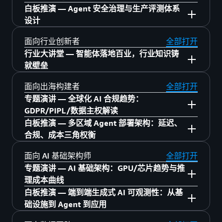
14:30–15:00 【财务】Amazon Quick 让财务告
Kiro 开发实战入门
白板推演 — Agent 安全治理与生产评测体系
生产力：从 PPT 自由到视频工厂
别繁琐：六大领域 22 个场景
DevOps Agent 实践指南
6月23日 6层 616
设计
15:20–16:05 【营销】实时反馈+市场预演：重
15:00–15:30 【销售】赢单利器：智能投标助
AI 安全防护入门
塑市场调研
手
13:30–14:00 Cardinfolink：Agentic Payment
6月23日 6层 中庭
面向行业创新者
全部打开
向量数据库核心原理
16:15–17:00 从琐事夺回时间：企业级 Agent
重塑支付体验
行业大讲堂 — 智能体落地百业，行业知识铸
15:30–16:00 【销售】全行业智能投标方案：
Agentic AI 基础框架
13:30–14:15 基于亚马逊云科技的 AI 原子能
规模化落地
就壁垒
Agent 一站式搞定
14:00–14:30 构建企业级智能体平台：安克如
力，实现从传统 CRM 到 AI CRM 的产品创新
Amazon Graviton：Agentic AI 的算力基座，
何借助 AgentCore 与 Agentic 强化学习，实现
16:00–16:30 【质量管理】Agentic AI × 制造业
6 月 24 日 5 层 中庭
面向出海构建者
全部打开
6 月 23 日 1 层 银厅 行业大讲堂 A
性价比之选
14:25–15:10 基于 Amazon Elastic Container
创新
质量管理新范式
专题演讲 — 全球化 AI 合规趋势：
Service 与 Amazon AgentCore 构建 OpenClaw
14:30–15:00 5 个 AI Agent 运营工厂：仿真到
16:30–17:00 从感知到行动：物理 AI 如何重塑
13:30–14:15 不写代码造应用：Agent 让业务
了解更多
11:00–11:25 游戏领域的 Agentic AI：从原型
GDPR/PIPL/数据主权解读
平台的架构选型
现实
企业核心竞争力
自主创新
到生产
白板推演 — 多区域 Agent 部署架构：延迟、
15:20–16:05 AgentCorp：能交付的 AI 工程团
13:30–14:00 IPC 企业出海的架构升级与 Agent
15:00–15:30 WeMol Copilot：多智能体自动化
合规、成本三角权衡
11:35–12:00 亚马逊云科技 RTB Fabric：广告
队
6 月 24 日 5 层 516
了解更多
实践
抗体设计
6月23日 4层 中庭
技术公司的竞价收益增长引擎
16:15–17:00 AIDLC 与 Apache 之道加速开源创
面向 AI 基础架构师
全部打开
14:00–14:30 永不眠，不停售：AI 直播主持人
15:30–16:00 亚马逊云科技 & MiniMax 实时语
13:00–13:25 Stary 联合亚马逊云科技打造 AI
13:30–14:00 【运营】AI 重塑客服管理：滴滴
新
专题演讲 — AI 基础架构：GPU/芯片趋势与推
13:30–14:15 从芯片到云端：乐鑫 ESP
全球部署
音智能体架构与多语言 AI 落地实践
漫剧"流水线"
出海 14 国实战
理成本曲线
RainMaker × 亚马逊云科技 如何让 AIoT 产品
14:30–15:00 助力 AI Office 出海：赋能全球数
16:00–16:30 突破 AI 孤岛，企业级多智能体中
6月24日 6层 中庭
13:35–14:00 构建营销 Agent 网络：从单点自
14:00–14:30 【供应链管理】Amazon Quick 实
白板推演 — 端到端生成式 AI 可观测性：从基
开发快人一步
亿用户
枢 Maiah 的规模化落地实践
13:30–14:00 Token 工厂：大规模 AI 推理基础
动化到全链路智能闭环
现 AI 驱动的采购与运营
础设施到 Agent 到应用
14:25–15:10 东南亚市场机遇：面向大中华区
13:30–14:15 Agent 安全治理：身份管控、数
15:00–15:30 以 Agentic AI 重塑全球规模媒体
16:30–17:00 Agent 时代实时语音交互基建
设施的工程实践
14:10–14:35 4D 世界模型，对话即游戏
14:30–15:00 【法务】Amazon Quick：法务合
ISV 与客户
据脱敏、行为审计、合规出海、HITL 审批疲劳