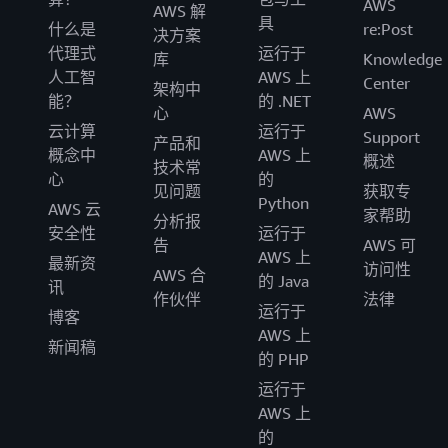
AWS
AWS 解
具
什么是
re:Post
决方案
代理式
运行于
库
Knowledge
人工智
AWS 上
Center
架构中
能？
的 .NET
心
AWS
云计算
运行于
Support
产品和
概念中
AWS 上
概述
技术常
心
的
见问题
获取专
Python
AWS 云
家帮助
分析报
安全性
运行于
告
AWS 可
AWS 上
最新资
访问性
AWS 合
的 Java
讯
作伙伴
法律
运行于
博客
AWS 上
新闻稿
的 PHP
运行于
AWS 上
的