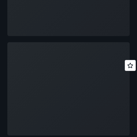
6月24日 4层 430
13:35–14:00 Amazon Connect AI Agent，助力
博卡软件公司实现全球智能预约
13:30–14:00 创想三维从 AI Coding 到全栈 AI
14:10–14:35 Viewtrade——如何利用亚马逊云
实践之路
科技部署市场数据并加速策略验证
14:00–14:30 被记住·被托付：对话式智能体的
14:45–15:10 从定制到速创：生成式 AI 驱动的
物种分化与同源进化
保险 PaaS 业务创新
正在加载
14:30–15:00 从 AI 工具到虚拟员工：AI Native
15:20–15:45 智能代理型 GEO：让品牌被 AI 看
落地实战
见与推荐
15:00–15:30 Moxt 基于 Amazon Bedrock 构建
6 月 24 日 2 层 银厅 行业大讲堂 B
的 Agentic AI 工作空间新范式
15:30–16:00 AI 原生数据库：Agent 热潮背后
11:00–11:25 生成式 AI 自进化基础设施，定义
的基础设施革命
全新品类
6月24日 4层 431
11:35–12:00 飞象的规模化实践——AI Agent
如何重塑教师备授课全流程
13:30–14:00 上下文驱动的 Persona 模拟：基
13:00–13:25 企业级生成式 AI 全栈：迈向智能
于亚马逊云科技的 Agentic 消费者认知系统
体 AI 之路
14:00–14:30 从声明式开发到无代码协作：
13:35–14:00 云原生：拜耳如何实现 70% 成本