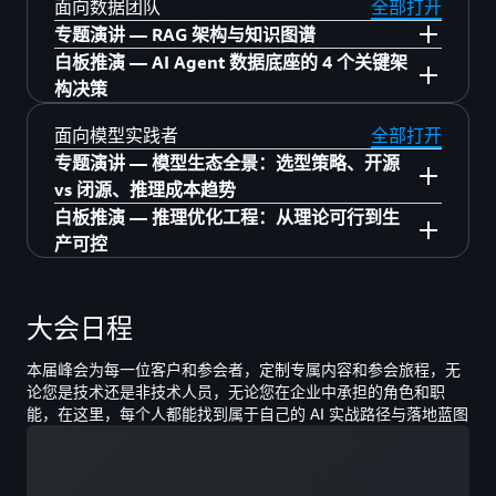
运营
6月23日 5层 中庭
面向数据团队
全部打开
14:00–14:30 利用 EKS、Kata Container 构建
规的 AI 搭档
14:45–15:10 AI 驱动营销增长：效果广告素材
平衡
15:20–16:05 AI 驱动的安全事件响应：从检测
6月23日 6层 617
专题演讲 — RAG 架构与知识图谱
15:30–16:00 Flinco & 亚马逊云科技联合方
通用 Agents 平台
智能管理与生产实践
15:00–15:30 【销售】基于 Amazon Quick 知
到修复的智能化实践
13:30–14:15 在 Amazon Trainium 上运行图片
14:25–15:10 从 AI 辅助到 AI 自主的工程交付
白板推演 — AI Agent 数据底座的 4 个关键架
案，实现端到端的智能网络与云服务集成
14:30–15:00 速度即竞争力 — Graviton5 × 当
识图谱的 CRM 创新应用
6月23日 6层 619
和视频生成模型的实践
13:30–14:00 多智能体报告平台：海量用户反
15:20–15:45 从中国到世界：未来电视如何用
体系
构决策
16:00–16:30 Powered by 亚马逊云科技：Zilliz
6月24日 4层 中庭
日达电商的性能跃迁
馈到分钟级洞察的通用架构实践
亚马逊云科技打造新一代智能视频处理平台
14:25–15:10 借助 AI 提速安全运营效率
15:20–16:05 Demo 跑通了，然后呢？From
了解更多
构建企业级 AI 应用的数据底座
13:30–14:00 从小时到秒级：游戏出海数据团
15:00–15:30 制造业企业 AI 平台从 0 到 1：韶
6月23日 6层 中庭
面向模型实践者
全部打开
14:00–14:30 用语义层和 VQR 重建 Agentic 查
15:55–16:20 基于 Amazon SageMaker 的多模
Agent to Platform 的四个亚马逊云科技架构决
15:20–16:05 基于 Amazon EKS 与 NVIDIA
13:30–14:15 护航全球化业务：基于 Amazon
队如何用 Agentic BI 重构数据分析范式
16:30–17:00 KiwiCloud 云原生 UEM 平台的全
音科技的统一模型网关与安全管控实践
专题演讲 — 模型生态全景：选型策略、开源
询的可信链路
态广告推荐特征工程
策
NVSentinel 构建高韧性模型训练平台
Bedrock 与 OceanBase 的出海实时智能风控与
3:30–14:15 存之有序，治之有矩——Agent 记
球出海实践
14:00–14:30 取之有度，用之有节——破解
vs 闭源、推理成本趋势
15:30–16:00 Amazon Transform Custom — AI
14:30–15:00 用自然语言操控电视：TV AI
合规实践
忆系统从选型到生产运维
Agentic 应用 Token 爆炸难题
6月24日 4层 中庭
白板推演 — 推理优化工程：从理论可行到生
6 月 23 日 1 层 银厅 行业大讲堂 B
6月24日 5层 中庭
驱动的规模化代码现代化与技术债清理
Agent 的工程化实践
了解更多
14:25–15:10 使用 DevOps Agent & Security
6月23日 6层 620
14:25–15:10 多模态数据湖——释放多模态数
产可控
14:30–15:00 Amazon Athena + Iceberg：AI
16:00–16:30 小红书大模型基础设施实践：
15:00–15:30 SAP for Me 智能助手：从 RAG 到
Agent 加速 PCI DSS 认证
13:30–14:15 Agentic 时代的 App Store：如何
13:30–14:15 生产就绪的 DevOps：亚马逊云
据价值，加速 AI 创新
11:00–11:25 端云协同 Agentic AI：亚马逊云
Agent 的数据底座实战
Relax 与 MaaS 驱动的模型能力闭环
13:30–14:00 Mooncake on 亚马逊云科技
Agentic AI 之路
6月23日 4层 中庭
通过内部"工具+智能体"市场赋能企业 AI 创新
15:20–16:05 Amazon DevOps Agent &
科技 DevOps Agent 基于大规模部署环境的实
科技智能座舱出海解决方案与实践
15:20–16:05 Amazon S3 Files & Vectors：为
15:00–15:30 高性能存储加速生成式 AI 训练与
EFA：万亿参数模型背后的开源服务架构实践
15:30–16:00 构建企业级 AI Agent 安全方案与
Security Agent 驱动出海安全合规认证效率跃
践
大会日程
了解更多
AI Agent 和媒体管理重新定义对象存储
11:35–12:00 物理 AI 让巡检机器人真正自主
推理
了解更多
13:30–14:15 多维度 RL 电商属性抽取，小模型
14:00–14:30 基于 LLM 的广告预算分配方案
实践
升
14:25–15:10 AI Agent 与传统工作负载的统一
13:00–13:25 从数据采集到世界模型：构建面
低成本高表现
15:30–16:00 Agent 黑盒拆解术：基于
本届峰会为每一位客户和参会者，定制专属内容和参会旅程，无
6月24日 6层 中庭
14:30–15:00 750B MoE 分离推理：从 RoCE 到
16:00–16:30 加速蜕变：Amazon Transform
可观测性实践
向通用具身智能的数据飞轮
论您是技术还是非技术人员，无论您在企业中承担的角色和职
了解更多
Langfuse 的 Trace、Token、Tool Call 可观测
14:25–15:10 Nova Forge 产品全景与客户案例
EFA 的全栈验证
加速企业现代化的 AI 密码
能，在这里，每个人都能找到属于自己的 AI 实战路径与落地蓝图
13:35–14:00 中企海外 AI 座舱发展趋势与新一
13:30–14:15 破解 Agentic AI 应用性能瓶颈：
了解更多
16:00–16:30 Agentic AI 的数据之道——Agent
15:20–16:05 基于 SageMaker HyperPod 的分
15:00–15:30 PixVerse：从像素到叙事：多模
正在加载
16:30–17:00 使用 Agentic AI 重构云和 Token
代导航智能体实践经验
基于 Amazon ElastiCache for Valkey 的语义缓
自己找数据、记数据、管数据，你准备好了
布式 Agentic RL 大模型训练
态模型如何重构视频生成的能力边界
成本治理
存实践
吗？
14:10–14:35 基于亚马逊云科技的智能座舱全
16:15–17:00 小模型，大智能体：在