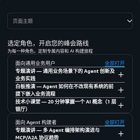
页面主题
选定角色，开启您的峰会路线
为每一种角色，定制专属内容和 AI 构建旅程
面向通用业务用户
全部打开
专题演讲 — 通用业务场景下的 Agent 创新及
业务实践
白板推演 — Agent 如何在不改现有系统的前
6 月 23 日 5 层 515
提下嵌入业务流程
技术小课堂 — 20 分钟掌握一个 AI 概念（1 层
13:30–14:00 Amazon Quick：告别重复劳动，
6 月 23 日 5 层 中庭
银厅）
让企业知识自生长
13:30–14:15 Agent 时代，企业的 WorkFlow
面向 Agent 构建者
全部打开
Amazon Quick 快速上手
14:00–14:30 【人力资源】Agent 遇见 HR：员
究竟该如何设计与协作
专题演讲 — 多 Agent 编排架构演进与
工服务、决策、政策三线突破
AI Agent 的认知升级与业务赋能
MCP/A2A 协议趋势
14:25–15:10 【知识工作者】Agent 重塑内容