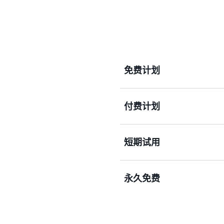
免费计划
付费计划
使用高达 200 美元的 Fre
得 30 余项永久免费服务
可达 6 个月。
短期试用
使用即用即付定价模式访问我们
并享受 30 余项永久免费
案。满怀信心地构建并扩展
永久免费
通过免费短期试用体验精选
将符合条件的服务抵扣金用
试用具有月度使用限额的永