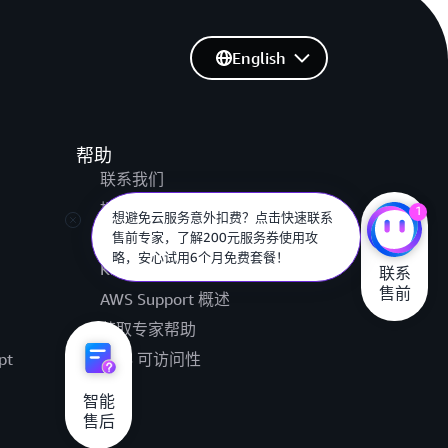
English
帮助
联系我们
提交支持工单
1
🚀 想用AI但不知道从哪开始？告诉我您
的业务场景——帮您推荐免费就能跑的
AWS re:Post
方案+购买建议！
Knowledge Center
联系

售前
AWS Support 概述
获取专家帮助
pt
AWS 可访问性
法律
智能

售后