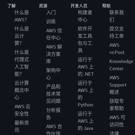
了解
资源
开发人员
帮助
什么是
入门
构建者
联系我
AWS？
中心
们
训练
什么是
软件开
提交支
AWS 信
云计
发工具
持工单
任中心
算？
包与工
AWS
AWS 解
具
什么是
re:Post
决方案
代理式
运行于
库
Knowledge
人工智
AWS 上
Center
架构中
能？
的 .NET
心
AWS
云计算
运行于
Support
产品和
概念中
AWS 上
概述
技术常
心
的
见问题
获取专
Python
AWS 云
家帮助
分析报
安全性
运行于
告
AWS 可
AWS 上
最新资
访问性
AWS 合
的 Java
讯
作伙伴
法律