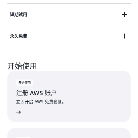
AWS 之旅。同时获得 30 余项永久免费服务的访问权
限。免费探索和试用 AWS 服务，最长可达 6 个月。
使用即用即付定价模式访问我们完整的 150 多项
短期试用
AWS 产品服务组合，并享受 30 余项永久免费服务。
让您可以安心构建和扩展您的解决方案。满怀信心地
通过免费短期试用体验精选 AWS 服务。使用服务即
永久免费
构建并扩展您的解决方案。
开启短期试用，并可将符合条件的服务抵扣金用于抵
扣超出试用限制所产生的费用。
试用具有月度使用限额的永久免费服务。当用户超出
开始使用
免费使用限额或访问不在免费套餐范围内的功能时，
系统会自动使用服务抵扣金支付额外费用。
开始使用
注册 AWS 账户
立即开启 AWS 免费套餐。
WS 账户