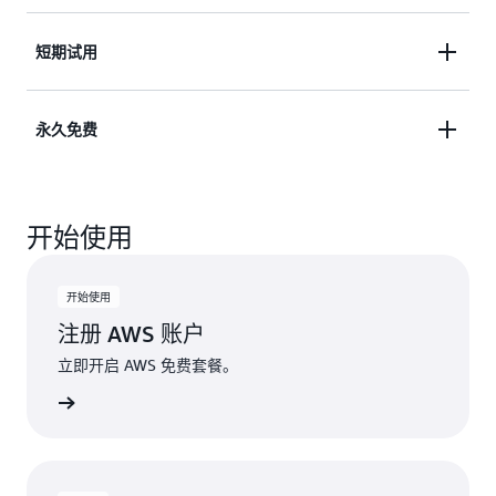
AWS 之旅。同时获得 30 余项永久免费服务的访问权
限。免费探索和试用 AWS 服务，最长可达 6 个月。
使用即用即付定价模式访问我们完整的 150 多项
短期试用
AWS 产品服务组合，并享受 30 余项永久免费服务。
让您可以安心构建和扩展您的解决方案。满怀信心地
通过免费短期试用体验精选 AWS 服务。使用服务即
永久免费
构建并扩展您的解决方案。
开启短期试用，并可将符合条件的服务抵扣金用于抵
扣超出试用限制所产生的费用。
试用具有月度使用限额的永久免费服务。当用户超出
开始使用
免费使用限额或访问不在免费套餐范围内的功能时，
系统会自动使用服务抵扣金支付额外费用。
开始使用
注册 AWS 账户
立即开启 AWS 免费套餐。
WS 账户