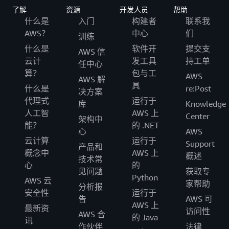
了解
资源
开发人员
帮助
什么是
入门
构建者
联系我
AWS？
中心
们
训练
什么是
软件开
提交支
AWS 信
云计
发工具
持工单
任中心
算？
包与工
AWS
AWS 解
具
什么是
re:Post
决方案
代理式
运行于
库
Knowledge
人工智
AWS 上
Center
架构中
能？
的 .NET
心
AWS
云计算
运行于
Support
产品和
概念中
AWS 上
概述
技术常
心
的
见问题
获取专
Python
AWS 云
家帮助
分析报
安全性
运行于
告
AWS 可
AWS 上
最新资
访问性
AWS 合
的 Java
讯
作伙伴
法律