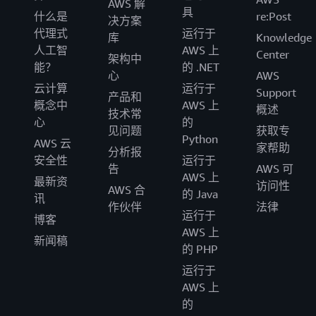
AWS 解
具
什么是
re:Post
决方案
代理式
运行于
库
Knowledge
人工智
AWS 上
Center
架构中
能？
的 .NET
心
AWS
云计算
运行于
Support
产品和
概念中
AWS 上
概述
技术常
心
的
见问题
获取专
Python
AWS 云
家帮助
分析报
安全性
运行于
告
AWS 可
AWS 上
最新资
访问性
AWS 合
的 Java
讯
作伙伴
法律
运行于
博客
AWS 上
新闻稿
的 PHP
运行于
AWS 上
的