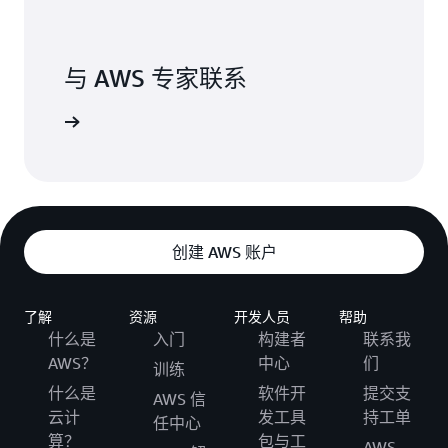
与 AWS 专家联系
时支持。
创建 AWS 账户
了解
资源
开发人员
帮助
什么是
入门
构建者
联系我
AWS？
中心
们
训练
什么是
软件开
提交支
AWS 信
云计
发工具
持工单
任中心
算？
包与工
AWS