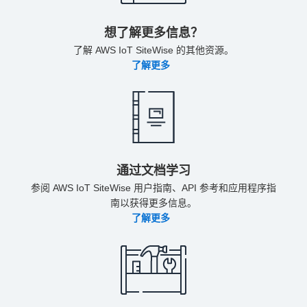
5443 条消息 * 30 个设备 = 163290 条消息
月末存储的总数据 = 3341.03 GB/月
2 - 摄取到热存储层
秒/天 * 30 天/月
= 25920000 条消息/月
自动计算聚合
消息收发
想了解更多信息？
查询请求
每月额外聚合计算次数 = 每条消息一次计
当月每小时的平均存储使用量 = 3341.03
每月摄取的消息总数 = 25920000 条消息/
50625000 条消息/月 * 热存储 60 个月 =
了解 AWS IoT SiteWise 的其他资源。
假设每项资产要扫描（数据扫描）的测量值
算 * 每月 432000 条消息 = 432000 次计算
GB*
月 =
2592 万条消息/月
3037500000 条消息
了解更多
总数：1383772
= 432000 次计算/月
数据处理
数据存储
每月
热存储费用 = 3341.03GB（热存储）*
每项资产每月要扫描的测量值：1383772
每月额外计算次数 = 2592 万次（来自自定
设备数据
每月每 GB 0.30 USD =
1002.31 USD/月**
/60 个月 = 23063 个测量值
义指标）+ 0.432 万次（来自自动计算聚
自动计算聚合
241.40GB/月 * 热存储 60 个月 = 设备数据
/月
合）= 2635.2 万次计算/月
总计 14484GB
每月
温存储费用 = 3341.03GB（温存储）*
每条消息的聚合次数 = 一次计算/条摄取的
每月每 GB 0.30 USD =
1002.31 USD/月**
数据扫描量：30 项资产 * 每项资产扫描
通过文档学习
消息
12 个月：
（0.432 + 26.352）万次计算 * 12
自动计算聚合
1383772 个数据 = 41513160 个测量值
参阅 AWS IoT SiteWise 用户指南、API 参考和应用程序指
个月 =
316.224 万次计算
3099.63GB/月 * 热存储 60 个月 = 设备数据
*假设存储从 0GB 线性增长到月底的
南以获得更多信息。
每月摄取的消息总数 = 25920000 条消息/
总计 185977.8GB
6682.06GB，平均存储使用量大约为
了解更多
数据扫描量（以 GB 为单位）= 3.866
月
数据存储
3341.03GB。
自定义指标
每月在温存储中存储的总数据 = 14484GB
账单汇总
每月计算聚合次数 = 一次计算/每条消息 *
每月摄取的额外消息数 = 432000 条消息/月
+ 185977.8GB = 200461.8GB
**将继续对之前计费周期中存储的数据进行
消息收发
25920000 条消息/月 = 25920000 次计算 =
计量并相应计费。
来自热存储层：13838 条消息，1 USD/百
2592 万次计算/月
每条消息的大小 = 100 字节
账单汇总
万条消息 = 0.013838 USD