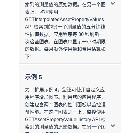
换
数据存储
索到的测量值的原始数据。在另一个图
设备数据
表上，监控使用
自定义指标
每月生成的消息数 = 10 台设备 * 一次测量/
每月测量消息数 = 25920000 条消息/月
GETInterpolatedAssetPropertyValues
设备 * 一个转换/测量 * 一条消息/秒/转换 *
每条消息的大小 = 150 字节/每条消息（假
每个指标的计算频率 = 一次计算/每消息 *
API 检索到的另一个测量值的五分钟线
86400 秒/天 * 30 天/月 =
25920000 条消息/
设摄取的每条消息都为 150 字节）
一条消息/秒/设备 * 一台设备/指标 = 一次计
性插值数据。应用程序每 30 秒刷新一
月
每月存储空间 = 25920000 条消息/月 * 150
算/秒/指标
次这些图表，在图表中显示一小时期限
字节/每条消息 * 1GB/（1024^3 字节）=
的数据。每月额外使用量和费用估算如
每月摄取的
额外
消息总数 = 25920000 条消
每月每指标的计算次数 = 一次计算/秒/每指
3.62GB/月*
下：
息/月 =
2592 万条消息/月
标 * 86400 秒/天 * 30 天/月 = 2592000 次计
自动计算聚合
算/月/指标
数据处理
SiteWise 可存储所有自动计算聚合。自动
使用量汇总
示例 5
每月所有设备的计算次数 = 2592000 次计
计算聚合所需使用的存储空间取决于聚合的
消息收发
自定义转换
算/指标/月 * 一个指标/设备 * 10 台设备 =
为了扩展示例 4，您还可使用自定义应
数量和计算的时间间隔。在以上示例中，三
SiteWise Monitor 控制面板每五秒自动刷新
25920000 次计算 =
用程序增加图表。利用您的应用程序，
2592 万次计算/月
个时间间隔（1 分钟、1 小时、1 天）下计
一次，以帮助确保您能够近乎实时地查看数
每个转换的每月计算数 = 一次计算/消息 *
创建包含两个图表的控制面板以监控设
算的六次自动计算聚合将需要每月存储
据。假设您在一小时窗口中监控图表，每当
一条消息/秒/测量 * 一次测量/转换 * 86400
自动计算聚合
备性能。在这些图表之一上，监控使用
0.37 GB 数据。
控制面板刷新时，在一小时窗口上绘制的所
秒/天 * 30 天/月 = 2592000 次计算/转换/月
GETAssetPropertyValueHistory API 检
有数据点都会刷新。因此，对于每个显示一
每月额外的计算聚合次数 = 一次计算/每消
自动计算聚合的存储空间 = 0.37 GB/月*
索到的测量值的原始数据。在另一个图
每月所有设备的计算次数 = 2592000 次计
分钟聚合的图表，每次刷新消息时，总共将
息 * 432000 条消息/月 = 432000 次计算 =