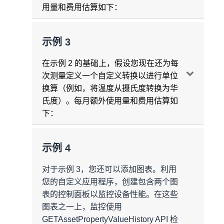
每月摄取的消息数量 = 一条消息/秒/每次测
用量和费用估算如下：
量 * 一次测量/每设备 * 10 台设备 * 86400
秒/天 * 30 天/月
= 25920000 条消息/月
示例 3
使用量汇总
每月摄取的消息
总
数 = 25920000 条消息/
消息收发
月 =
2592 万条消息/月
在示例 2 的基础上，假设您现在还为每
次测量定义一个自定义转换以进行单位
每台设备的指标数量 = 每台设备一个指标
数据处理
换算（例如，将温度从摄氏度转换为华
自动计算聚合
氏度）。每月额外使用量和费用估算如
每个指标生成的消息频率 = 一条消息/分钟/
每条消息的聚合次数 = 一次计算/条摄取的
下：
指标
消息
每月摄取的消息总数 = 25920000 条消息/
一个月内生成的消息数 = 一条消息/分钟/每
使用量汇总
月
示例 4
指标 * 一个指标/设备 * 10 台设备 * 1440 分
消息收发
每月计算聚合次数 = 一次计算/每条消息 *
钟/天 * 30 天/月 = 432000 条消息/月
对于示例 3，您还可以添加图表。利用
25920000 条消息/月 = 25920000 次计算 =
每次测量的转换数 = 一个转换/次测量
您的自定义应用程序，创建包含两个图
2592 万次计算/月
每月摄取的额外消息数 = 432000 条消息/月
表的控制面板以监控设备性能。在这些
=
43.2 万条消息/月
每个转换的消息摄取频率 = 一条消息/秒/次
每月
图表之一上，监控使用
总
计算次数 =
2592 万次计算/月
测量 * 一次测量/个转换 = 一条消息/秒/个转
GETAssetPropertyValueHistory API 检
数据处理