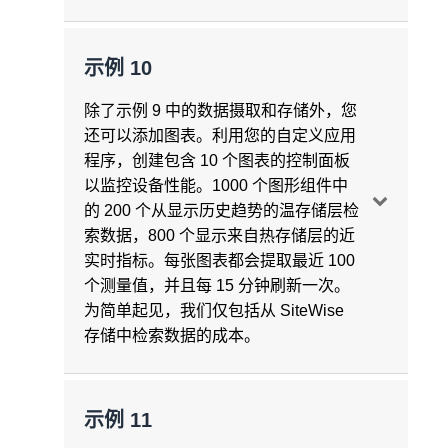
USD/GB/月 =
0.60 USD/月**
转换每个月的对象总数 = 120 个对象 / 转换
AWS IoT SiteWise 会将 1 个月的数据导入
自定义指标的每月额外费用
*假设存储从 0GB 线性增长到月底的
数据存储
= 1.815GB* x 0.03 USD/GB。月
使用量汇总
/ 月 * 1 个转移 / 测量 * 1 个测量 / 设备 * 10
到热层存储。假设过去 30 天的数据将以 6
示例 10
3.99GB，平均存储使用量大约为 1.995。
=
0.05 USD/月
消息收发
每月额外费用 = 0.43 USD + 13.18 USD +
个设备 = 1200 个对象 / 月
小时的区块导入。
*假设存储从 0GB 线性增长到月底的
一个月内摄取的测量值数量 = 1000 * 86400
0.08 USD =
13.69 USD/月
除了示例 9 中的数据摄取和存储外，您
**将继续对之前计费周期中存储的数据进行
3.93GB，平均存储使用量大约为
秒/天 * 30 天/月 =
2592000000 个测量值/月
每个月的对象总数 = 1200 + 1200 + 1200 =
每 6 小时窗口的测量次数：10 台设备 * 6
还可以添加图表。利用您的自定义应用
计量并相应计费
1.815GB。
3600 个对象 / 月
小时 * 60 分钟 * 60 秒 * 每秒 1 次测量 = 每
程序，创建包含 10 个图表的控制面板
**将继续对之前计费周期中存储的数据进行
使用 NRT 摄取每月摄取的测量值
总数
=
6 小时窗口 216000 次测量。
以监控设备性能。1000 个图形组件中
计量并相应计费。
2592000000 个测量值/月 * 20%（NRT 路
的 200 个从显示历史趋势的温存储层检
账单汇总
假设每次测量 81 字节（包括开销），则每
径） * 每个测量值 100 字节 / 1KB 增量 =
自定义转换的每月额外费用
索数据，800 个显示来自热存储层的近
6 小时摄取的数据总量为 216000 个测量值
月费总计
51840000 条消息/月 =
5184 万条消息/月
实时指标。每张图表都会提取最近 100
数据导出的每月额外费用
* 每次测量 81 字节 / 1024 字节到 KB 的转
每月的 AWS IoT SiteWise 费用 = 200 USD
每月额外费用 = 25.92 USD + 25.92 USD +
个测量值，并且每 15 分钟刷新一次。
换 = 17086 KB。
+ 26 USD + 0.05 USD =
226.05 USD/月
使用缓冲摄取每月摄取的数据点
总数
=
0.60 USD =
52.44 USD/月
数据导出费用 = 每一千个对象 0.005 美元
为简单起见，我们仅包括从 SiteWise
2592000000 个数据点/月 * 80%（缓冲摄取
每个月导出的对象总数 = 3600 个对象
存储中检索数据的成本。
批量导入的消息数量，以 5 KB 为增量测量
路径） * 每个测量值 100 字节 / 5KB 增量 =
导出数据的每月额外收费 = 3600 个对象 *
= 17086 / 5 KB /
41472000 条消息/月 =
4147.2 万条消息/月
每一千个对象 0.005 美元 =
0.018 美元 / 月
消息 = 每 6 小时窗口有 3417 条消息。
使用量汇总
示例 11
数据处理
消息收发
* 对于在 Amazon S3 中存储导出的数据以
每月消息总数 = 3417 * 4（一天 6 小时窗口
自动计算聚合