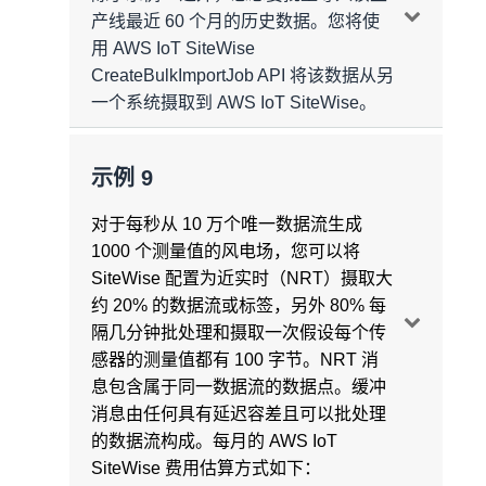
10.00 USD/活动用户/月 =
50 USD/月
USD/月
产线最近 60 个月的历史数据。您将使
86400 条消息
我们将首先计算测量、指标和转换的将要导
每月检索到的其他消息总数 = 6220800（显
每月的消息收发费用 = 2592 万条消息 *
每月额外的计算费用 = 2635.2 万次计算 *
用 AWS IoT SiteWise
每月摄取到云中的消息数量 = 2592 万条消
SiteWise Monitor 的每月额外费用
出的对象数量。AWS IoT SiteWise 每六个
示原始数据的图表）+ 2073600（显示插值
1.00 USD/百万条消息 =
25.92 USD/月
0.50 USD/百万次计算 =
13.18 USD/月
CreateBulkImportJob API 将该数据从另
息 + 86400 条消息 =
2600.64 万条消息/月
每月额外费用 = 17.28 USD + 50.00 USD =
小时为在系统中有数据的每个测量、指标或
数据的图表）= 8294400 条消息/月 =
829
一个系统摄取到 AWS IoT SiteWise。
67.28 USD/月
转换创建一个新 S3 对象。
万条消息/月
数据处理
数据存储
数据存储
每个测量、指标或转换每个月的对象数量 =
AWS IoT SiteWise 会将数据摄取到热存储
来自转换或指标的消息大小 = 每条消息
账单汇总
每月额外的计算次数 = 5184 万次计算
月末额外存储的数据 = 0.43GB
示例 9
1 个对象 / 6 小时 * 24 小时 / 1 天 * 30 天 /
层和冷存储层。带有您定义的热层保留期之
150B
消息收发
月
每月的计算费用 = 5184 万次计算 * 0.50
后的时间戳的数据将存储在热存储层中。带
每月存储在云中的指标和转换数据 = 消息
每月额外的消息收发数量 = 829 万条消息
当月每小时额外的平均存储使用量 =
对于每秒从 10 万个唯一数据流生成
每个测量、指标或转换每个月的对象数量 =
USD/百万次计算 =
有您定义的保留期之前的时间戳的数据将存
25.92 USD/月
大小 × 每月消息数量 = 150/1GB（1024^3
每月的消息收发费用 = 829 万条消息 * 1.00
0.25GB*
1000 个测量值的风电场，您可以将
120 个对象 / 月
储在冷存储层中。对于此定价计算，我们将
字节）× 2600.64 万 =
每月 3.63GB
USD/百万条消息 =
8.29 USD/月
SiteWise 配置为近实时（NRT）摄取大
数据存储
假设您的热存储层保留期为 30 天。要了解
每月额外的存储费用 = 0.25GB * 0.30
约 20% 的数据流或标签，另外 80% 每
测量每个月的对象总数 = 120 个对象 / 测量
有关 AWS IoT SiteWise 数据存储的更多信
账单汇总
USD/GB/月 =
0.08 USD/月**
您的定制应用程序中的附加每月账单
隔几分钟批处理和摄取一次假设每个传
月末额外存储的数据 = 3.99GB
/ 月 * 1 个测量 / 设备 * 10 个设备 = 1200 个
息，请参阅
管理数据存储
。AWS IoT
每月额外费用 =
8.29 USD/月
感器的测量值都有 100 字节。NRT 消
对象 / 月
*假设存储从 0GB 线性增长到月底的
SiteWise 批量导入的费用估算方式如下：
SiteWise Edge
= 一数据处理包 x 200
当月每小时额外的平均存储使用量 =
息包含属于同一数据流的数据点。缓冲
0.43GB，平均存储使用量大约为 0.25GB。
USD/每个包每月 =
每月 200 USD
1.965GB*
消息由任何具有延迟容差且可以批处理
指标每个月的对象总数 = 120 个对象 / 指标
使用量汇总
的数据流构成。每月的 AWS IoT
/ 月 * 1 个指标 / 设备 * 10 个设备 = 1200 个
**将继续对之前计费周期中存储的数据进行
消息收发
= 2600 万条消息 x 1.00 USD/百
每月额外的存储费用 = 1.995GB * 0.30
SiteWise 费用估算方式如下：
对象 / 月
消息收发
计量并相应计费
万条消息 =
26 USD/月