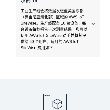
示例 14
59 个月导出的对象总数 = 70800 个对象
消息收发
518.4 万条消息
每月
的消息收发费用 = 5184 万条消息 *
每月 50625000 条消息 = 每月 50625000
将 59 个月的历史数据批量导入到冷存储层
每项资产从热存储层检索的数据 = 23063
1.00 USD/百万条消息 =
51.84 USD/月
工业生产线会将数据发送至美国东部
次计算
的一次性费用 = 70800*
个测量值
数据处理
（弗吉尼亚州北部）区域的 AWS IoT
每一千个对象 0.005 USD =
0.354 USD
每个指标的计算频率 = 每条消息一次计算 *
使用缓冲摄取的一个月内消息使用总量 =
SiteWise。生产线配备 10 台设备，每
数据存储
每项资产从热存储检索的消息数量 = 23063
每台设备每秒一条消息 * 每个指标一台设备
4147.2 万条消息
台设备每秒报告一次测量结果。您可以
每个测量值的大小 = 每个数据点 100 字节
个测量值 * 每个测量值 100 字节/（4KB 或
= 每个指标每秒一次计算
使用 AWS IoT SiteWise 助手并将其提
（假设摄取的每个测量值为 100 字节）
50个测量值）= 462 条消息
消息传递到缓冲摄取的
每月
费用 = 4147.2
供给 50 个用户。每月的 AWS IoT
每个指标每月的计算次数 = 每个指标每秒
万 * 1 USD/百万条消息 =
41.47 USD/月
SiteWise 费用如下：
每月
存储费用 = 每月 2592000000 个测量
30 项资产从热存储中检索到的消息数量 =
一次计算 * 每天 86400 秒 * 30 天 = 每个指
值 * 100 字节 /（1024^3 字节/GB）=
462 条消息 * 30 项资产 = 13860 条消息
标每月 2592000 次计算
数据处理
241.4GB/月
使用量汇总
数据处理费用 = 0.50 USD/百万次计算
每项资产从热存储层检索的数据 = 23063
每月所有设备的计算次数 = 每个指标每月
消息收发
自动计算聚合
个测量值 * 59 个月 = 1360717 个测量值
2592000 次计算* 每台设备一个指标 * 10
一个月内的总计算次数 = 5184 万次计算
自动计算聚合的存储 = 3099.63GB/月
每台设备的测量次数 = 一次测量/每台设备
台设备 = 25920000 次计算 = 2592 万次计
每项资产从温存储层中检索的消息数 =
算/月
1360717 个测量值 /（20KB 或 250 个测量
每月
的计算费用 = 5184 万次计算 * 0.50
每月热存储中存储的总数据 =
消息摄取频率 = 一条消息/秒/每次测量
值）= 5443 条消息
USD/百万次计算 =
25.92 USD/月
241.40GB（来自设备数据）+ 3099.63
12 个月：
2592 万次计算 * 12 个月 =
31104
GB（来自自动计算聚合）=
3341.03GB/月
每月摄取的消息数量 = 一条消息/秒/每次测
30 项资产从温存储中检索到的消息数量 =
万次计算
数据存储
量 * 一次测量/每设备 * 10 台设备 * 86400