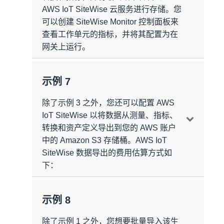
息/月 =
1728 万条消息/月
AWS IoT SiteWise 云服务进行存储。您
个数据点/每次刷新/每个图表）/（50 个数
每条消息的大小 = 150 字节
自定义指标的自动计算聚合额外存储 = 0.37
数据存储
可以创建 SiteWise Monitor 控制面板来
据点/每消息）= 72 条消息/每次刷新
GB。
SiteWise Monitor
月末存储的总数据 = 3.99GB/月
每月额外存储空间 = 25920000 *150 字节/
查看工作单元的指标，并将其配置为在
每月独立活动用户数 = 五位工厂操作员 =
（1024^3 字节/GB）=
网关上运行。
3.62GB/月
每月检索到的包含原始数据的消息数 =（72
每月存储的
额外
数据 = 0.06 GB（对于自定
五位用户/月
当月每小时的平均存储使用量 = 1.995GB*
条消息/每次刷新）*（一次刷新/30 秒）*
义指标）+ 0.37 GB（来自自动计算聚合）=
自动计算聚合
每月存储费用 = 1.995GB * 0.30 USD/GB/
使用量汇总
3600 秒/小时 * 24 小时/天 * 30 天/月 =
0.43 GB/月
账单汇总
示例 7
月 =
0.60 USD/月**
SiteWise Edge
6220800 条消息/月
消息收发
自定义转换的自动计算聚合额外存储 =
0.37
使用的数据包数：
账单汇总
每月来自 SiteWise Monitor 额外的消息收
除了示例 3 之外，您还可以配置 AWS
GB
。
*假设存储从 0GB 线性增长到月底的
一个数据收集包
对于显示五分钟线性插值测量数据的一小时
发数量 = 1728 万条消息
IoT SiteWise 以将数据从测量、指标、
3.99GB，平均存储使用量大约为
消息收发
一个数据处理包/月
图表，返回 12 个插值，这意味着每次刷新
每月存储的
额外
数据 = 3.62 GB（对于自定
每月的消息收发费用 = 1728 万条消息 *
转换和资产定义导出到您的 AWS 账户
1.995GB。
从存储中提取 24 条消息（两条消息/每个线
义转换）+ 0.37 GB（来自自动计算聚合）=
1.00 USD/百万条消息 =
中的 Amazon S3 存储桶。AWS IoT
17.28 USD/月
每月额外的消息收发数量 = 43.2 万条消息
**将继续对之前计费周期中存储的数据进行
消息收发
性插值）。
3.99 GB/月
SiteWise 数据导出的费用估算方式如
计量并相应计费
转换消息的频率 = 每个转换每秒一条消息
SiteWise Monitor
下：
每月额外的消息收发费用 = 43.2 万条消息 *
每个网关每月的转发消息数量 = 10 个转换
每月检索到的包含插值数据的消息数 =（24
账单汇总
SiteWise Monitor 费用 = 10.00 USD/活跃
1.00 USD/百万条消息 =
0.43 USD/月
× 每秒一条消息 × 86400 秒/天 × 30 天=
条消息/每次刷新）*（一次刷新/30 秒）*
用户/月
月费总计
使用量汇总
消息收发
2592 万条消息
3600 秒/小时 * 24 小时/天 * 30 天/月 =
示例 8
每月活动用户数 = 五个用户
数据处理
每月的 AWS IoT SiteWise 费用 = 25.92
每个网关每月一分钟指标结果的消息数量 =
2073600 条消息/月
每月 SiteWise Monitor 费用 = 五个用户 *
数据导出
USD + 12.96 USD + 0.60 USD =
39.48
每月额外的消息收发数量 = 2592 万条消息
除了示例 1 之外，您想要批量导入该生
两个指标 × 每天 1440 分钟 × 30 天 =
每月额外的计算次数 = 2635.2 万次计算