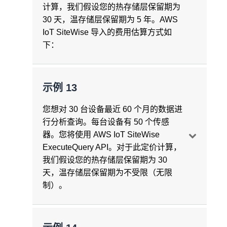
但是，从温存储层进行的每次检索的最小检
59 个月的测量数据对象总数 =
1200 个对象
计算，我们假设您的热存储层保留期为
每月检索的额外消息数 = 864000 条消息/月
个时间间隔（1 分钟、15 分钟、1 小时、1
索量为 10 条消息。
/ 月 * 59 = 70800 个 S3 对象
。
30 天，温存储层保留期为 5 年。AWS
= 86.4 万条消息/月
天）下计算的六次自动计算聚合将生成每月
IoT SiteWise 导入的费用估算方式如
账单汇总
存储的数据量（GB）。
12 个月：
86.4 万条消息/月 * 12 个月 =
下：
消息收发
1036.8 万条消息
热存储层一个月的消息收发总数 = 4608000
自动计算聚合的存储空间 = 3099.63GB/月*
账单汇总
条消息
使用量汇总
每台设备的指标数量 = 每台设备一个指标
示例 13
消息收发
NRT 每月摄取的
总
数据 = 241.40GB（来自
温存储层一个月的消息收发总数 = 5760000
设备数据）+ 3099.63 GB（来自自动计算
1 – 摄取到热存储层
每个指标生成的消息频率 = 每个指标每分
您想对 30 台设备最近 60 个月的数据进
消息收发费用 = 1.00 USD/百万条消息
条消息
聚合）=
3341.03GB/月*
消息收发
钟一条消息
行分析查询。每台设备有 50 个传感
1 个月历史数据的消息使用总量 = 410064
使用缓冲摄取每月摄取的测量值总数。
器。您将使用 AWS IoT SiteWise
条消息
* 此数据反映的是第一个月末的数据存储容
每月
消息收发费用 =（4,608000 条来自热
一个月内生成的消息数 = 每个指标每分钟
ExecuteQuery API。对于此定价计算，
将 1 个月的历史数据批量导入到热存储层
量。
存储层的消息 + 5760000 条来自温存储层
一条消息 * 每台设备一个指标 * 10 台设备 *
每月 2592000000 个测量值 * 100%（缓冲
我们假设您的热存储层保留期为 30
的一次性费用 = 410064 *
的消息）* 1.00 USD/百万条消息 =
10.37
1440 分钟/天 * 30 天 = 432000 条消息/月
摄取）* 每个测量值 100 字节 / 5KB 增量 =
账单汇总
天，温存储层保留期为不受限（无限
每 100 万条消息 1.00 USD =
0.41 USD
USD/月
50625000 条消息/月
消息收发
制）。
每月摄取的额外消息数 = 432000 条消息/月
数据导出
一个月内的消息收发总量 = 5184 万条消息
= 43.2 万条消息/月
月费总计
数据处理
（热存储层）
每月
AWS IoT SiteWise 费用
= 10.37
每月聚合计算次数 = 每条消息一次计算
数据导出费用 = 每一千个对象 0.005 USD
使用量汇总
12 个月：
43.2 万条消息/月 * 12 个月 =
USD/月