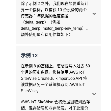
近实时图表
及向您的 Amazon S3 存储桶发出的 PUT
的数量）* 30 = 410064。
除了示例 2 之外，我们现在想要重新计
每条消息的聚合计算数 = 使用 NRT 摄取摄
一个月内每个图表检索到的测量值数量 =
请求，您需要支付额外费用。有关这些费用
算一个指标，以捕获 10 台设备的两个
取的每条消息一次计算
100 个测量值 * 一个月内 15 分钟间隔的计
的更多信息，请参阅 Amazon S3 定价。
数据导出
传感器 1 年数据的温度偏差
数 = 每张图表每月 288000 个测量值
（delta_temp）（例如
每月热门层聚合计算
总数
= 51840000 条消
每个测量、指标或转换每个月的对象数量 =
delta_temp=motor_temp-env_temp）。
息/月 =
5184 万条消息/月
从热存储层检索的消息数 = 每个时间间隔
1 个对象 / 6 小时 * 24 小时 / 1 天 * 30 天 /
额外使用量和费用估算如下：
100 个测量值 / 每条消息 4KB（50 个数据
月。
数据存储
点） * 800 个图表 *（一个月内 15 分钟时
设备数据
每个测量、指标或转换每个月的对象数量 =
间间隔的计数 = 4608000 条消息
使用量汇总
每月测量值数量 = 2592000000
示例 12
120 个对象 / 月。
消息收发
分析图
每台设备的指标数量 = 每台设备一个指标
在示例 8 的基础上，您想要导入过去 60
测量 10 台设备每个月的对象总数 = 120 个
每月存储 = 每月 2592000000 个测量值 *
从温存储层检索的消息数 = 每个间隔 100
个月的历史数据。您将使用 AWS IoT
对象 /
100 字节 /（1024^3 字节/GB）=
个测量值 / 每个间隔 20KB（250 个数据
每个指标生成的消息频率 = 每个指标每分
SiteWise CreateBulkImportJob API 将
测量 / 月 * 1 次测量 / 设备 * 10 台设备 =
241.40GB/月
点），最少 10 条消息 * 一个月内 15 分钟
钟一条消息
该数据从另一个系统摄取到 AWS IoT
1200 个对象 / 月。
间隔的计数 * 200 个图表 = 5760000 条消
SiteWise。
每月生成的消息数 = 每个指标计算 2 次检
自动计算聚合
息
AWS IoT SiteWise 会将 59 个月的数据导
索 * 10 台设备 * 每天 1440 个指标 * 30 天 =
SiteWise 可存储所有自动计算聚合。自动
AWS IoT SiteWise 会将数据摄取到热存
出到冷存储层。
864000 条消息/月
计算聚合所需使用的存储空间取决于聚合的
每个时间间隔的数据检索量为 1 条消息，
储、温存储层和冷存储层。对于此定价
数量和计算的时间间隔。在以上示例中，四