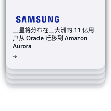
Experian 使用 Amazon
三星将分布在三大洲的 11 亿用
DynamoDB 和 Amazon Aurora
户从 Oracle 迁移到 Amazon
A+E Networks 使用 AWS 无服务
的高可用性来实现 100% 的运行
Aurora
器数据库通过创建微服务驱动的
Cathay Pacific 在 AWS 上对其客
正常运行时间
Pokémon 迁移到 AWS 专用数据
云原生应用程序来辅助扩展
了解更多
运收入优化系统进行现代化改
库，每月可节省数万美元
了解更多
造，性能提高了 20%
了解更多
了解更多
了解更多