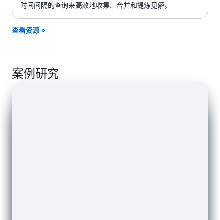
时间间隔的查询来高效地收集、合并和提炼见解。
用于设备维护、实例集管理和
Amazon
路线优化的大规模工业应用程
Keyspaces（Apache
查看资源 »
示例
AWS 服务
序
Cassandra 兼容）
物联网（IoT）应用程序、
Amazon
案例研究
DevOps、工业遥测
Timestream