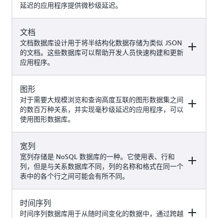
延迟的应用程序提供微秒级延迟。
高流量 Web 应用程序、电子商务
系统、游戏应用程序、生成式人工
智能使用案例（例如使用
Amazon
文档
示例
AWS 服务
DynamoDB 与 Amazon
DynamoDB
文档数据库设计用于将半结构化数据存储为类似 JSON
OpenSearch Service 的零 ETL 集成
的文档。这些数据库可以帮助开发人员快速构建和更新
进行相似度搜索）
应用程序。
缓存、会话管理、游戏排行榜、地
Amazon
理空间应用程序、生成式人工智能
ElastiCache
使用案例（例如具有检索增强生成
图形
示例
AWS 服务
Amazon
的聊天机器人、语义缓存、推荐系
对于需要大规模浏览和查询高度互联的图形数据集之间
MemoryDB
统、欺诈检测等）
的数百万种关系，并实现毫秒级延迟的应用程序，可以
使用图形数据库。
内容管理、目录、用户档案、生成
Amazon
式人工智能使用案例（例如带有检
DocumentDB（兼
索增强生成的聊天机器人、相似度
宽列
示例
容 MongoDB）
AWS 服务
搜索、推荐系统等）
宽列存储是 NoSQL 数据库的一种。它使用表、行和
列，但是与关系数据库不同，列的名称和格式在同一个
表中的各个行之间可能会有所不同。
欺诈检测、社交网络、推荐引擎、
生成式人工智能使用案例（例如
Amazon Neptune
GraphRAG、增强型欺诈检测、发
时间序列
示例
AWS 服务
现新答案等）
时间序列数据库用于从随时间变化的数据中，通过跨越