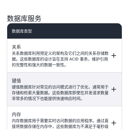
数据库服务
数据库类型
关系
关系数据库利用预定义的架构及它们之间的关系存储数
据。这些数据库的设计旨在支持 ACID 事务，维护引用
的完整性和强大的数据一致性。
键值
示例
AWS 服务
键值数据库针对常见的访问模式进行了优化，通常用于
存储和检索大量数据。这些数据库即使在并发请求数量
非常多的情况下也能提供快速响应时间。
传统应用程序、企业资源规划
（ERP）、客户关系管理
Amazon Aurora
（CRM）、电子商务、生成式人工
内存
示例
Amazon RDS
AWS 服务
智能使用案例（例如带有检索增强
内存数据库用于需要实时访问数据的应用程序。通过直
生成的聊天机器人、相似度搜索、
接将数据存储在内存中，这些数据库为不满足于毫秒级
推荐系统等）