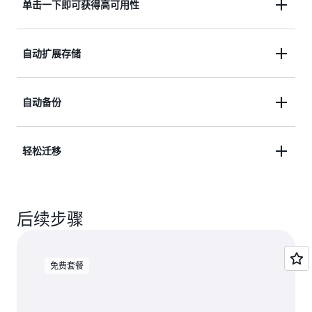
单击一下即可获得高可用性
Database Service（RDS）完全托管。您再也无需担
心硬件预置、软件修补、设置、配置或备份等数据库
只需单击一下，您即可启用多可用区选项，从而实现
管理任务。
自动扩展存储
在不同可用区中同步复制数据。如果主节点崩溃，则
您的数据库将会自动故障转移至辅助节点，并且我们
通过选择自动扩展存储，实例将会自动提高存储大
将会自动重建辅助节点。
自动备份
小，而无需停机。使用 RDS Storage Auto Scaling，
您只需设置所需的存储上限，其余的由 Auto Scaling
Amazon RDS 会创建并保存 SQL Server 实例的自动
负责。
轻松迁移
备份。Amazon RDS 会创建实例的存储卷快照，从而
备份整个实例，而不是单个数据库。Amazon RDS
我们支持通过多种方式迁移至 Amazon RDS for SQL
for SQL Server 会在数据库实例的备份时段过程中创
Server，包括单文件和多文件本机还原、Microsoft
建数据库实例的自动备份。
后续步骤
SQL Server 数据库发布向导、Import/Export、AWS
Database Migration Service 和 SQL Server 复制。
免费套餐