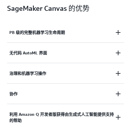
SageMaker Canvas 的优势
PB 级的完整机器学习生命周期
从数据准备到构建、评估和部署 PB 级模型，访问整
无代码 AutoML 界面
个生命周期内的端到端机器学习功能。
Canvas 使用多种算法训练多个模型，以生成高精度
治理和机器学习操作
的自定义机器学习模型，所有这些都通过无代码体验
实现。
支持与其他 AWS 服务（包括用于治理和机器学习操
协作
作的 SageMaker 模型注册表和 Amazon DataZone）
进行模型共享和集成。
通过代码级别的透明度促进与专家的协作。
利用 Amazon Q 开发者版获得由生成式人工智能提供支持
的帮助