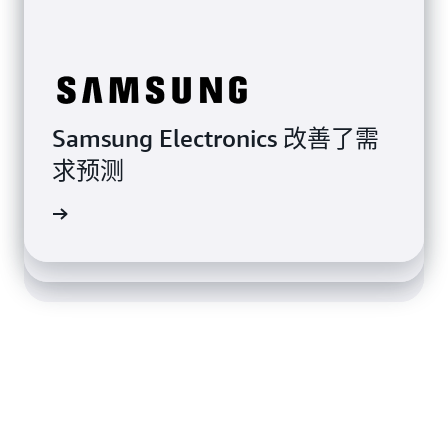
SuccessKPI 高效地微调基础模
Samsung Electronics 改善了需
型，从而自动、准确地评估座席
求预测
BMW Group 帮助企业用户与科
与客户的对话
学团队协作
案例分析
客户评价
客户评价