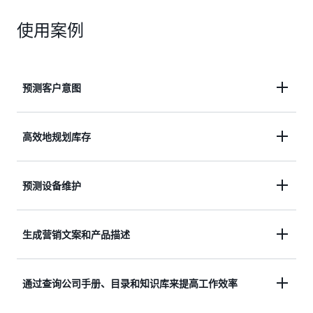
使用案例
预测客户意图
使用产品消费和购买历史数据来了解销售倾向并发现
高效地规划库存
客户流失模式。
将历史销量及需求数据与相关 Web 流量、定价、产
预测设备维护
品类别和假期数据相结合，预测库存水平。
通过分析传感器数据和维护日志来预测制造设备的故
生成营销文案和产品描述
障，避免停机时间。
创建个性化、引人入胜的高质量销售和营销内容，例
通过查询公司手册、目录和知识库来提高工作效率
如社交媒体帖子、产品描述和电子邮件营销活动。