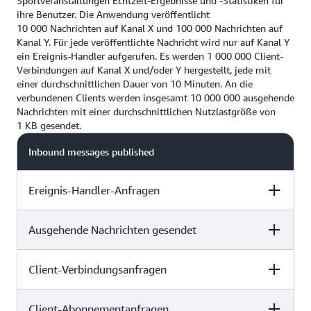
Sportveranstaltungen Echtzeit-Ergebnisse und -Statistiken für
ihre Benutzer. Die Anwendung veröffentlicht
10 000 Nachrichten auf Kanal X und 100 000 Nachrichten auf
Kanal Y. Für jede veröffentlichte Nachricht wird nur auf Kanal Y
ein Ereignis-Handler aufgerufen. Es werden 1 000 000 Client-
Verbindungen auf Kanal X und/oder Y hergestellt, jede mit
einer durchschnittlichen Dauer von 10 Minuten. An die
verbundenen Clients werden insgesamt 10 000 000 ausgehende
Nachrichten mit einer durchschnittlichen Nutzlastgröße von
1 KB gesendet.
Inbound messages published
Ereignis-Handler-Anfragen
Ausgehende Nachrichten gesendet
110,000 inbound messages x $1.00 per million
operations = $0.11
Client-Verbindungsanfragen
110,000 inbound messages x $1.00 per million
100 000 Ereignis-Handler-Anfragen x 1,00 USD pro
operations = $0.11
Million Vorgänge = 0,10 USD
Client-Abonnementanfragen
110,000 inbound messages x $1.00 per million