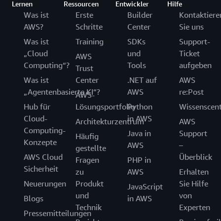
Lernen
Ressourcen
Entwickler
Hilfe
Was ist
Erste
Builder
Kontaktiere
AWS?
Schritte
Center
Sie uns
Was ist
Training
SDKs
Support-
„Cloud
und
Ticket
AWS
Computing“?
Tools
aufgeben
Trust
Was ist
Center
.NET auf
AWS
„Agentenbasierte KI“?
AWS
re:Post
AWS-
Hub für
Lösungsportfolio
Python
Wissenscen
Cloud-
in AWS
Architekturzentrum
AWS
Computing-
Java in
Support
Häufig
Konzepte
AWS
–
gestellte
AWS Cloud
Überblick
Fragen
PHP in
Sicherheit
zu
AWS
Erhalten
Neuerungen
Produkt
Sie Hilfe
JavaScript
und
von
Blogs
in AWS
Technik
Experten
Pressemitteilungen