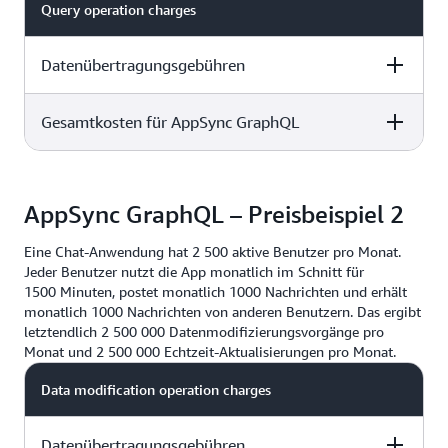
Query operation charges
Datenübertragungsgebühren
Gesamtkosten für AppSync GraphQL
5 million x $4.00 per million operations= $20.00
3 KB x 5 Millionen = 15 Millionen KB = 14,3 GB x
5 million x $4.00 per million operations= $20.00
0,09 USD =
1,29 USD
AppSync GraphQL – Preisbeispiel 2
20,00 USD + 1,29 USD =
21,29 USD
Eine Chat-Anwendung hat 2 500 aktive Benutzer pro Monat.
Jeder Benutzer nutzt die App monatlich im Schnitt für
1500 Minuten, postet monatlich 1000 Nachrichten und erhält
monatlich 1000 Nachrichten von anderen Benutzern. Das ergibt
letztendlich 2 500 000 Datenmodifizierungsvorgänge pro
Monat und 2 500 000 Echtzeit-Aktualisierungen pro Monat.
Data modification operation charges
Datenübertragungsgebühren