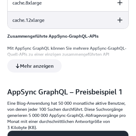
cache.8xlarge
vCPU
Memory
Network
8
50,47
Bis zu 10 Gigabi
Performance
cache.12xlarge
vCPU
Memory
Network
16
101,38
Bis zu 10 Gigabi
Performance
Zusammengeführte AppSync-GraphQL-APIs
vCPU
Memory
Network
32
203,26
10 Gigabit
Performance
Mit AppSync GraphQL können Sie mehrere AppSync-GraphQL-
Quell-APIs zu einer einzigen zusammengeführten API
48
317,77
10 Gigabit
kombinieren. Wenn Sie eine zusammengeführte API
Mehr anzeigen
verwenden, werden Ihnen Abfrage- und
Datenänderungsvorgänge sowie die Durchführung von
Aktualisierungen Ihrer zusammengeführten API in Echtzeit in
Rechnung gestellt. Für die Quell-APIs, die zur Erstellung Ihrer
AppSync GraphQL – Preisbeispiel 1
zusammengeführten API verwendet wurden, fallen keine
zusätzlichen Gebühren an.
Eine Blog-Anwendung hat 50 000 monatliche aktive Benutzer,
von denen jeder 100 Suchen durchführt. Diese Suchvorgänge
generieren 5 000 000 AppSync-GraphQL-Abfragevorgänge pro
Monat mit einer durchschnittlichen Antwortgröße von
3 Kilobyte (KB).