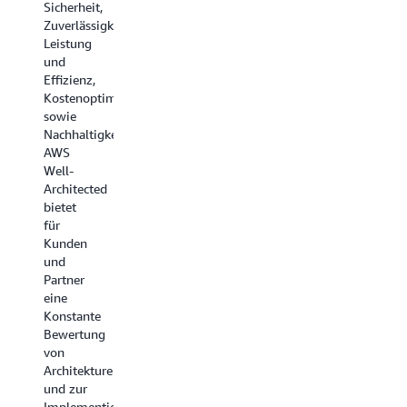
Sicherheit,
Zuverlässigkeit,
Leistung
und
Effizienz,
Kostenoptimierung
sowie
Nachhaltigkeit.
AWS
Well-
Architected
bietet
für
Kunden
und
Partner
eine
Konstante
Bewertung
von
Architekturen
und zur
Implementierung