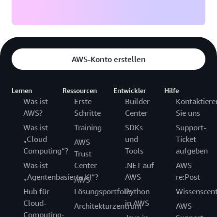
AWS-Konto erstellen
Lernen
Ressourcen
Entwickler
Hilfe
Was ist
Erste
Builder
Kontaktiere
AWS?
Schritte
Center
Sie uns
Was ist
Training
SDKs
Support-
„Cloud
und
Ticket
AWS
Computing“?
Tools
aufgeben
Trust
Was ist
Center
.NET auf
AWS
„Agentenbasierte KI“?
AWS
re:Post
AWS-
Hub für
Lösungsportfolio
Python
Wissenscen
Cloud-
in AWS
Architekturzentrum
AWS
Computing-