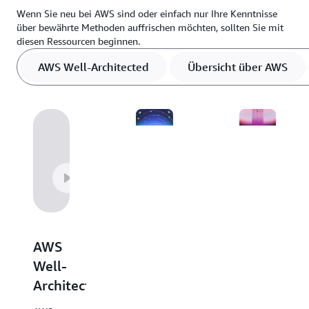
Wenn Sie neu bei AWS sind oder einfach nur Ihre Kenntnisse
über bewährte Methoden auffrischen möchten, sollten Sie mit
diesen Ressourcen beginnen.
AWS Well-Architected
Übersicht über AWS
Übersicht
Entscheidu
über
Die
AWS
AWS-
Entscheidungsle
Informieren
bieten
Sie sich
AWS
einen
in dieser
Well-
Überblick
hilfreichen
Architected
über
Ressource
unsere
über