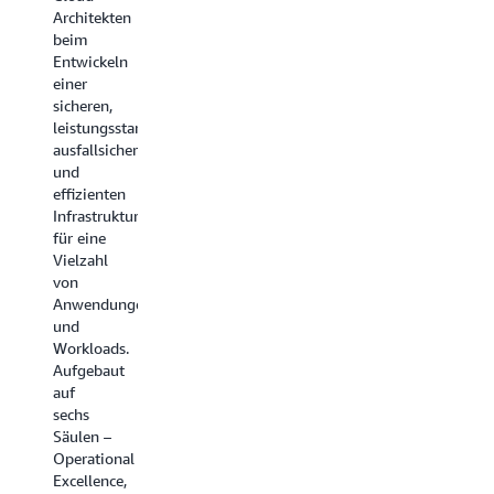
Learning,
Architekten
Analytik,
beim
Container,
Entwickeln
Speicher,
einer
Netzwerkservice
sicheren,
und
leistungsstarken,
mehr.
ausfallsicheren
und
effizienten
Alle
Infrastruktur
Leitfäden
für eine
erkunden
Vielzahl
von
Anwendungen
und
Workloads.
Aufgebaut
auf
sechs
Säulen –
Operational
Excellence,