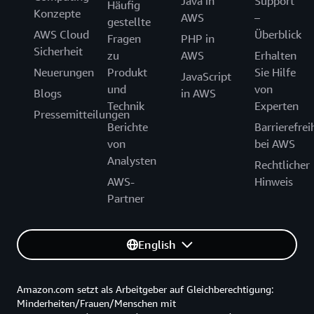
Java in
Support
Häufig
Konzepte
AWS
–
gestellte
AWS Cloud
Überblick
Fragen
PHP in
Sicherheit
zu
AWS
Erhalten
Neuerungen
Produkt
Sie Hilfe
JavaScript
und
von
Blogs
in AWS
Technik
Experten
Pressemitteilungen
Berichte
Barrierefrei
von
bei AWS
Analysten
Rechtlicher
AWS-
Hinweis
Partner
English
Amazon.com setzt als Arbeitgeber auf Gleichberechtigung:
Minderheiten/Frauen/Menschen mit