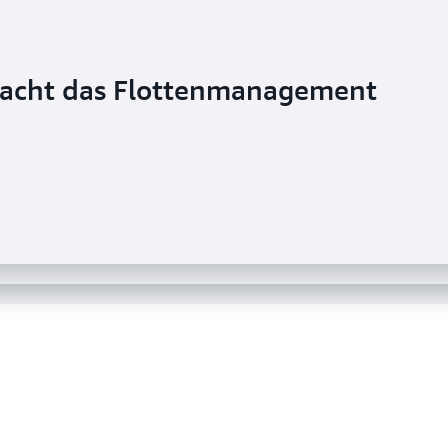
macht das Flottenmanagement
rt halbstrukturierte Daten in
rkenntnisse aus Data Lakes