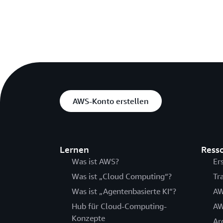
AWS-Konto erstellen
Lernen
Ress
Was ist AWS?
Er
Was ist „Cloud Computing“?
Tr
Was ist „Agentenbasierte KI“?
AW
Hub für Cloud-Computing-
AW
Konzepte
Ar