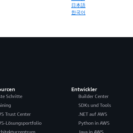
日本語
한국어
ourcen
Entwickler
ste Schritte
Builder Center
aining
SDKs und Tools
S Trust Center
.NET auf AWS
S-Lösungsportfolio
Python in AWS
chitekturzentrum
Java in AWS