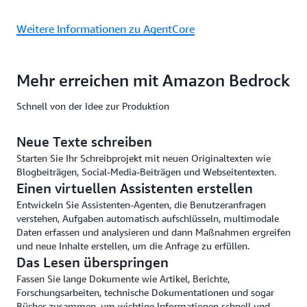
Er
werden
Si
kann.
Weitere Informationen zu AgentCore
m
Bedrock
üb
bietet
Ko
umfassende
Mehr erreichen mit Amazon Bedrock
Überwachungs-
und
Protokollierungsf
Schnell von der Idee zur Produktion
die
Ihre
Neue Texte schreiben
Governance-
Starten Sie Ihr Schreibprojekt mit neuen Originaltexten wie
und
Blogbeiträgen, Social-Media-Beiträgen und Webseitentexten.
Audit-
Einen virtuellen Assistenten erstellen
Anforderungen
unterstützen
Entwickeln Sie Assistenten-Agenten, die Benutzeranfragen
können.
verstehen, Aufgaben automatisch aufschlüsseln, multimodale
Schließlich
Daten erfassen und analysieren und dann Maßnahmen ergreifen
erfüllt
und neue Inhalte erstellen, um die Anfrage zu erfüllen.
Bedrock
Das Lesen überspringen
gängige
Fassen Sie lange Dokumente wie Artikel, Berichte,
Compliance-
Forschungsarbeiten, technische Dokumentationen und sogar
Standards
Bücher zusammen, um wichtige Informationen schnell und