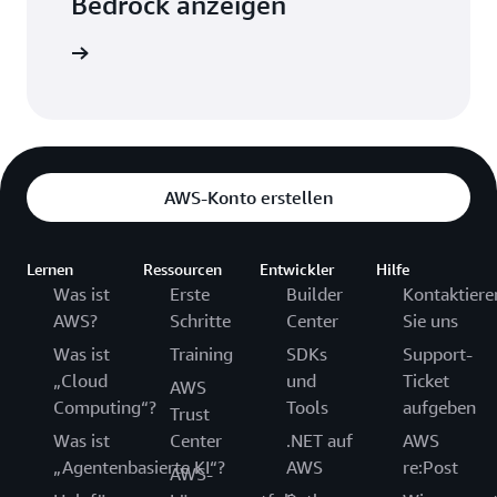
Bedrock anzeigen
erkunden
AWS-Konto erstellen
Lernen
Ressourcen
Entwickler
Hilfe
Was ist
Erste
Builder
Kontaktiere
AWS?
Schritte
Center
Sie uns
Was ist
Training
SDKs
Support-
„Cloud
und
Ticket
AWS
Computing“?
Tools
aufgeben
Trust
Was ist
Center
.NET auf
AWS
„Agentenbasierte KI“?
AWS
re:Post
AWS-