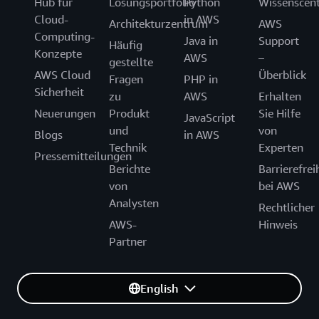
Hub für
Lösungsportfolio
Python
Wissenscen
Cloud-
in AWS
Architekturzentrum
AWS
Computing-
Java in
Support
Häufig
Konzepte
AWS
–
gestellte
AWS Cloud
Überblick
Fragen
PHP in
Sicherheit
zu
AWS
Erhalten
Neuerungen
Produkt
Sie Hilfe
JavaScript
und
von
Blogs
in AWS
Technik
Experten
Pressemitteilungen
Berichte
Barrierefrei
von
bei AWS
Analysten
Rechtlicher
AWS-
Hinweis
Partner
English