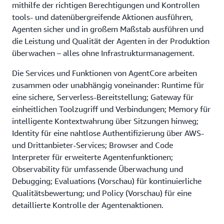
durch
Qu
mithilfe der richtigen Berechtigungen und Kontrollen
Verschlüsselung
au
tools- und datenübergreifende Aktionen ausführen,
der
Mi
Agenten sicher und in großem Maßstab ausführen und
Daten
fl
die Leistung und Qualität der Agenten in der Produktion
während
Op
der
fü
überwachen – alles ohne Infrastrukturmanagement.
Übertragung
di
und
Ec
Die Services und Funktionen von AgentCore arbeiten
im
un
zusammen oder unabhängig voneinander: Runtime für
Ruhezustand
St
eine sichere, Serverless-Bereitstellung; Gateway für
sowie
hil
einheitlichen Toolzugriff und Verbindungen; Memory für
durch
Ih
intelligente Kontextwahrung über Sitzungen hinweg;
identitätsbasierte
Be
Richtlinien
be
Identity für eine nahtlose Authentifizierung über AWS-
für
Au
und Drittanbieter-Services; Browser and Code
die
in
Interpreter für erweiterte Agentenfunktionen;
Verwaltung,
ef
Observability für umfassende Überwachung und
mit
un
Debugging; Evaluations (Vorschau) für kontinuierliche
denen
ko
auf
KI
Qualitätsbewertung; und Policy (Vorschau) für eine
die
Sy
detaillierte Kontrolle der Agentenaktionen.
Daten
zugegriffen