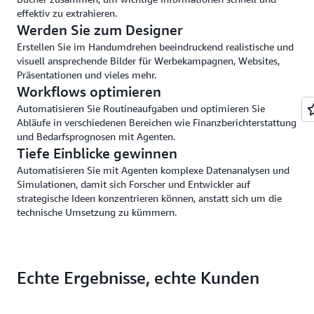
wie
effektiv zu extrahieren.
ISO,
Werden Sie zum Designer
SOC,
CSA
Erstellen Sie im Handumdrehen beeindruckend realistische und
STAR
visuell ansprechende Bilder für Werbekampagnen, Websites,
Level
Präsentationen und vieles mehr.
2,
Workflows optimieren
DSGVO,
Automatisieren Sie Routineaufgaben und optimieren Sie
FedRAMP
Abläufe in verschiedenen Bereichen wie Finanzberichterstattung
High
und Bedarfsprognosen mit Agenten.
und
Tiefe Einblicke gewinnen
ist
Automatisieren Sie mit Agenten komplexe Datenanalysen und
HIPAA-
Simulationen, damit sich Forscher und Entwickler auf
konform.
strategische Ideen konzentrieren können, anstatt sich um die
technische Umsetzung zu kümmern.
Erfahren
Sie
mehr
über
Echte Ergebnisse, echte Kunden
Sicherheit
und
Integritätsschutz.