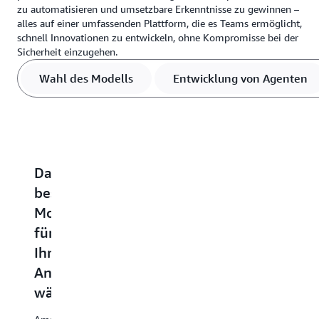
zu automatisieren und umsetzbare Erkenntnisse zu gewinnen –
alles auf einer umfassenden Plattform, die es Teams ermöglicht,
schnell Innovationen zu entwickeln, ohne Kompromisse bei der
Sicherheit einzugehen.
Wahl des Modells
Entwicklung von Agenten
Das
Agenten
Sichere
Sicherheit,
K
beste
erstellen
Anpassung
Datenschut
L
Modell
und
mit
und
u
für
bereitstellen
Ihren
Prüfungen
G
Ihren
Daten
im
o
Beschleunigen
Anwendungsfall
Hinblick
Sie
Wechseln
St
die
wählen
auf
Sie
Si
Produktion
von
si
verantwort
Ihrer