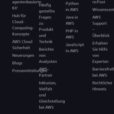
agentenbasierte
re:Post
Python
Häufig
KI?
in AWS
Wissenscen
gestellte
Hub für
Fragen
Java in
AWS
Cloud-
zu
AWS
Support
Computing-
Produkt
–
PHP in
Konzepte
und
Überblick
AWS
AWS Cloud
Technik
Erhalten
JavaScript
Sicherheit
Berichte
Sie Hilfe
in AWS
Neuerungen
von
von
Analysten
Experten
Blogs
AWS-
Barrierefrei
Pressemitteilungen
Partner
bei AWS
Inklusion,
Rechtlicher
Vielfalt
Hinweis
und
Gleichstellung
bei AWS