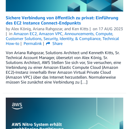
Sichere Verbindung von öffentlich zu privat: Einführung
des EC2 Instance Connect-Endpunkts
by
Alex König
,
Ariana Rahgozar
, and
Ken Kitts
on
17 AUG 2023
in
Amazon EC2
,
Amazon VPC
,
Announcements
,
Compute
,
Customer Solutions
,
Security, Identity, & Compliance
,
Technical
How-to
Permalink
Share
Von Ariana Rahgozar, Solutions Architect und Kenneth Kitts, Sr.
Technical Account Manager, übersetzt von Alex König, Sr.
Solutions Architect, AWS Stellen Sie sich vor, Sie versuchen, eine
Verbindung zu einer Amazon Elastic Compute Cloud (Amazon
EC2)-Instanz innerhalb Ihrer Amazon Virtual Private Cloud
(Amazon VPC) über das Internet herzustellen. Normalerweise
müssen Sie zunächst eine Verbindung zu […]