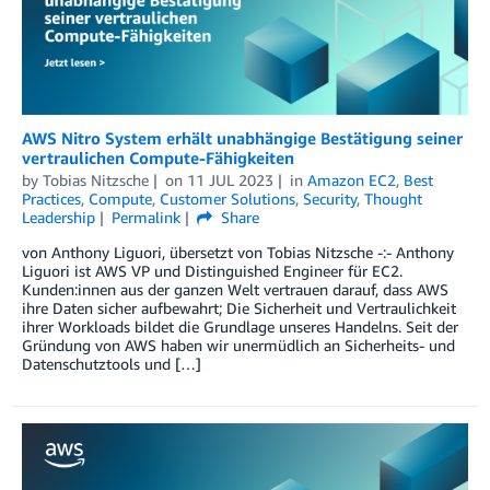
AWS Nitro System erhält unabhängige Bestätigung seiner
vertraulichen Compute-Fähigkeiten
by
Tobias Nitzsche
on
11 JUL 2023
in
Amazon EC2
,
Best
Practices
,
Compute
,
Customer Solutions
,
Security
,
Thought
Leadership
Permalink
Share
von Anthony Liguori, übersetzt von Tobias Nitzsche -:- Anthony
Liguori ist AWS VP und Distinguished Engineer für EC2.
Kunden:innen aus der ganzen Welt vertrauen darauf, dass AWS
ihre Daten sicher aufbewahrt; Die Sicherheit und Vertraulichkeit
ihrer Workloads bildet die Grundlage unseres Handelns. Seit der
Gründung von AWS haben wir unermüdlich an Sicherheits- und
Datenschutztools und […]