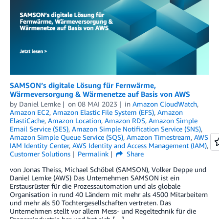
SAMSON’s digitale Lösung für Fernwärme,
Wärmeversorgung & Wärmenetze auf Basis von AWS
by
Daniel Lemke
on
08 MAI 2023
in
Amazon CloudWatch
,
Amazon EC2
,
Amazon Elastic File System (EFS)
,
Amazon
ElastiCache
,
Amazon Location
,
Amazon RDS
,
Amazon Simple
Email Service (SES)
,
Amazon Simple Notification Service (SNS)
,
Amazon Simple Queue Service (SQS)
,
Amazon Timestream
,
AWS
IAM Identity Center
,
AWS Identity and Access Management (IAM)
,
Customer Solutions
Permalink
Share
von Jonas Theiss, Michael Schöbel (SAMSON), Volker Deppe und
Daniel Lemke (AWS) Das Unternehmen SAMSON ist ein
Erstausrüster für die Prozessautomation und als globale
Organisation in rund 40 Ländern mit mehr als 4500 Mitarbeitern
und mehr als 50 Tochtergesellschaften vertreten. Das
Unternehmen stellt vor allem Mess- und Regeltechnik für die