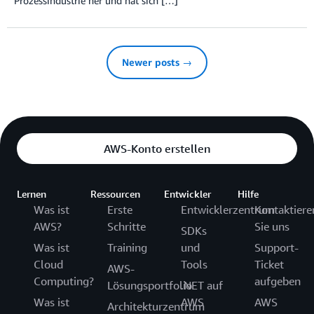
Prozessindustrie her und hat sich […]
Newer posts →
AWS-Konto erstellen
Lernen
Ressourcen
Entwickler
Hilfe
Was ist
Erste
Entwicklerzentrum
Kontaktiere
AWS?
Schritte
Sie uns
SDKs
Was ist
Training
und
Support-
Cloud
Tools
Ticket
AWS-
Computing?
aufgeben
Lösungsportfolio
.NET auf
Was ist
AWS
AWS
Architekturzentrum