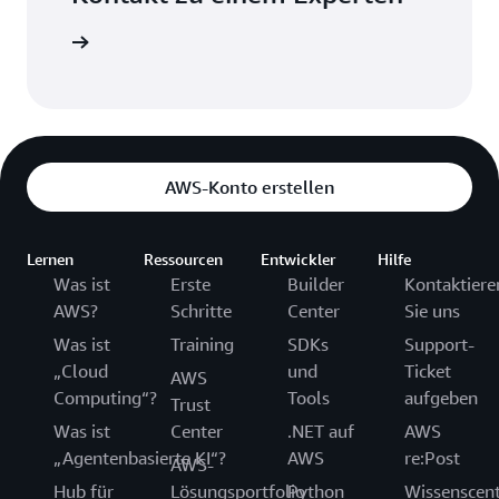
erkunden
AWS-Konto erstellen
Lernen
Ressourcen
Entwickler
Hilfe
Was ist
Erste
Builder
Kontaktiere
AWS?
Schritte
Center
Sie uns
Was ist
Training
SDKs
Support-
„Cloud
und
Ticket
AWS
Computing“?
Tools
aufgeben
Trust
Was ist
Center
.NET auf
AWS
„Agentenbasierte KI“?
AWS
re:Post
AWS-
Hub für
Lösungsportfolio
Python
Wissenscen