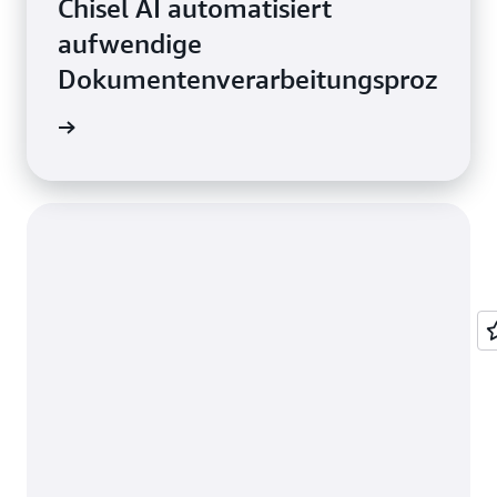
Chisel AI automatisiert
aufwendige
Dokumentenverarbeitungsprozesse
ationen