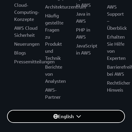
Cloud-
in AWS
Architekturzentrum
AWS
Computing-
Java in
Support
Häufig
Konzepte
AWS
–
gestellte
AWS Cloud
Überblick
Fragen
PHP in
Sicherheit
zu
AWS
Erhalten
Neuerungen
Produkt
Sie Hilfe
JavaScript
und
von
Blogs
in AWS
Technik
Experten
Pressemitteilungen
Berichte
Barrierefrei
von
bei AWS
Analysten
Rechtlicher
AWS-
Hinweis
Partner
English