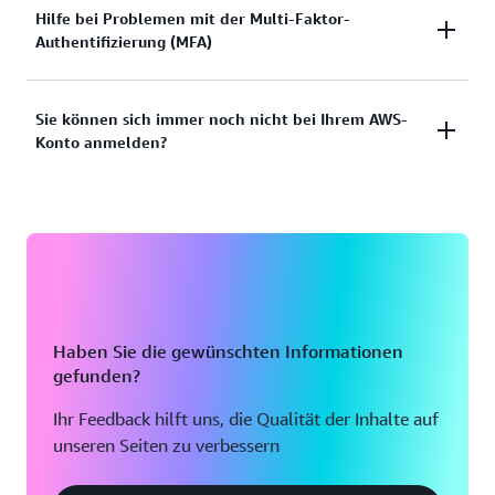
Sie haben versucht, sich anzumelden, aber die
Hilfe bei Problemen mit der Multi-Faktor-
Dokumentation anzeigen
Authentifizierung (MFA)
Anmeldeinformationen haben nicht funktioniert?
Oder verfügen Sie nicht über die
Anmeldeinformationen für den Zugriff auf das AWS-
Verlorenes oder unbrauchbares Multi-Faktor-
Sie können sich immer noch nicht bei Ihrem AWS-
Root-Benutzerkonto?
Konto anmelden?
Authentifizierungs-Gerät (MFA)
Lösungen anzeigen
Lösung anzeigen
Wenn Sie sich immer noch nicht bei Ihrem AWS-
Konto anmelden können, füllen Sie bitte dieses
Formular aus.
Formular anzeigen
Haben Sie die gewünschten Informationen
gefunden?
Ihr Feedback hilft uns, die Qualität der Inhalte auf
unseren Seiten zu verbessern