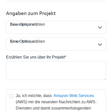
Angaben zum Projekt
Anwendungsfall*
Anwendungsfall*
Eine Option wählen
Art der Anfrage*
Art der Anfrage*
Eine Option wählen
Erzählen Sie uns über Ihr Projekt*
Ja, ich möchte, dass 
Amazon Web Services
(AWS) mir die neuesten Nachrichten zu AWS-
Diensten und damit zusammenhängenden 