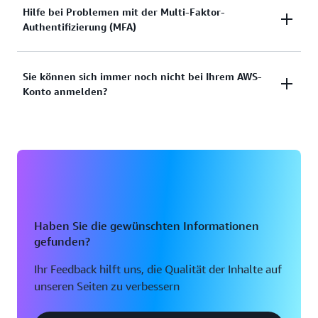
Sie haben versucht, sich anzumelden, aber die
Hilfe bei Problemen mit der Multi-Faktor-
Dokumentation anzeigen
Authentifizierung (MFA)
Anmeldeinformationen haben nicht funktioniert?
Oder verfügen Sie nicht über die
Anmeldeinformationen für den Zugriff auf das AWS-
Verlorenes oder unbrauchbares Multi-Faktor-
Sie können sich immer noch nicht bei Ihrem AWS-
Root-Benutzerkonto?
Konto anmelden?
Authentifizierungs-Gerät (MFA)
Lösungen anzeigen
Lösung anzeigen
Wenn Sie sich immer noch nicht bei Ihrem AWS-
Konto anmelden können, füllen Sie bitte dieses
Formular aus.
Formular anzeigen
Haben Sie die gewünschten Informationen
gefunden?
Ihr Feedback hilft uns, die Qualität der Inhalte auf
unseren Seiten zu verbessern