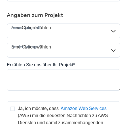
Angaben zum Projekt
Anwendungsfall*
Anwendungsfall*
Eine Option wählen
Art der Anfrage*
Art der Anfrage*
Eine Option wählen
Erzählen Sie uns über Ihr Projekt*
Ja, ich möchte, dass 
Amazon Web Services
(AWS) mir die neuesten Nachrichten zu AWS-
Diensten und damit zusammenhängenden 