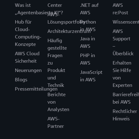
Was ist
Center
.NET auf
AWS
„Agentenbasierte KI“?
AWS
re:Post
AWS-
Hub für
Lösungsportfolio
Python
Wissenscen
Cloud-
in AWS
Architekturzentrum
AWS
Computing-
Java in
Support
Häufig
Konzepte
AWS
–
gestellte
AWS Cloud
Überblick
Fragen
PHP in
Sicherheit
zu
AWS
Erhalten
Neuerungen
Produkt
Sie Hilfe
JavaScript
und
von
Blogs
in AWS
Technik
Experten
Pressemitteilungen
Berichte
Barrierefrei
von
bei AWS
Analysten
Rechtlicher
AWS-
Hinweis
Partner