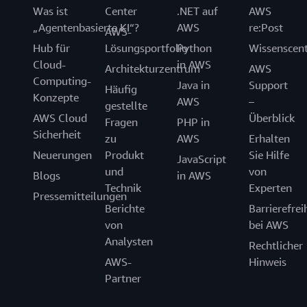
Was ist
Center
.NET auf
AWS
„Agentenbasierte KI“?
AWS
re:Post
AWS-
Hub für
Lösungsportfolio
Python
Wissenscen
Cloud-
in AWS
Architekturzentrum
AWS
Computing-
Java in
Support
Häufig
Konzepte
AWS
–
gestellte
AWS Cloud
Überblick
Fragen
PHP in
Sicherheit
zu
AWS
Erhalten
Neuerungen
Produkt
Sie Hilfe
JavaScript
und
von
Blogs
in AWS
Technik
Experten
Pressemitteilungen
Berichte
Barrierefrei
von
bei AWS
Analysten
Rechtlicher
AWS-
Hinweis
Partner