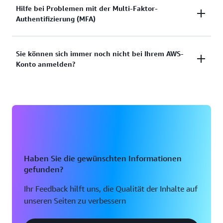
Sie haben versucht, sich anzumelden, aber die
Hilfe bei Problemen mit der Multi-Faktor-
Dokumentation anzeigen
Authentifizierung (MFA)
Anmeldeinformationen haben nicht funktioniert?
Oder verfügen Sie nicht über die
Anmeldeinformationen für den Zugriff auf das AWS-
Verlorenes oder unbrauchbares Multi-Faktor-
Sie können sich immer noch nicht bei Ihrem AWS-
Root-Benutzerkonto?
Konto anmelden?
Authentifizierungs-Gerät (MFA)
Lösungen anzeigen
Lösung anzeigen
Wenn Sie sich immer noch nicht bei Ihrem AWS-
Konto anmelden können, füllen Sie bitte dieses
Formular aus.
Formular anzeigen
Haben Sie die gewünschten Informationen
gefunden?
Ihr Feedback hilft uns, die Qualität der Inhalte auf
unseren Seiten zu verbessern