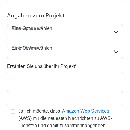
Angaben zum Projekt
Anwendungsfall*
Anwendungsfall*
Eine Option wählen
Art der Anfrage*
Art der Anfrage*
Eine Option wählen
Erzählen Sie uns über Ihr Projekt*
Ja, ich möchte, dass 
Amazon Web Services
(AWS) mir die neuesten Nachrichten zu AWS-
Diensten und damit zusammenhängenden 