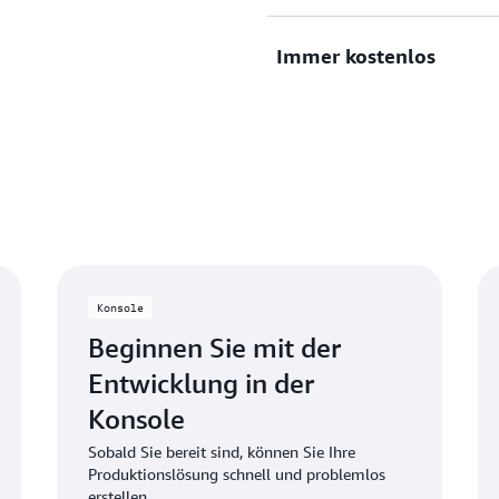
Services zu nutzungsbasiert
30 immer kostenlosen Servic
Immer kostenlos
Lösungen mit Zuversicht.
Erleben Sie ausgewählte A
kostenloser Testversionen. 
der Nutzung des Dienstes b
Credits für die Nutzung übe
Nutzen Sie dauerhaft koste
monatlichen Limits. Wenn 
Nutzungsbeschränkungen üb
die nicht im kostenlosen K
automatisch Gutschriften z
angerechnet.
Konsole
Beginnen Sie mit der
Entwicklung in der
Konsole
Sobald Sie bereit sind, können Sie Ihre
Produktionslösung schnell und problemlos
erstellen