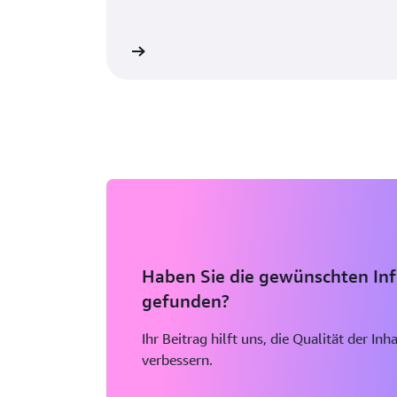
AWS-Konto erstellen
Weitere Inf
Haben Sie die gewünschten In
gefunden?
Ihr Beitrag hilft uns, die Qualität der In
verbessern.