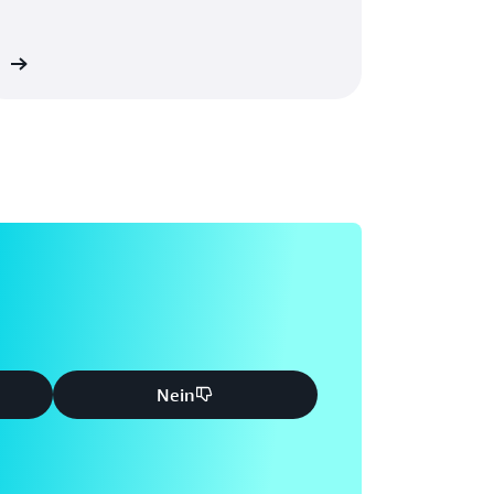
en
Nein