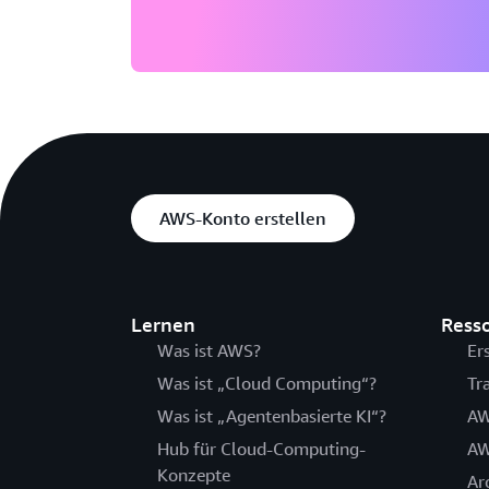
AWS-Konto erstellen
Lernen
Ress
Was ist AWS?
Er
Was ist „Cloud Computing“?
Tr
Was ist „Agentenbasierte KI“?
AW
Hub für Cloud-Computing-
AW
Konzepte
Ar