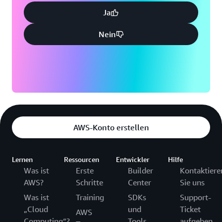
Ja
Nein
AWS-Konto erstellen
Lernen
Ressourcen
Entwickler
Hilfe
Was ist
Erste
Builder
Kontaktiere
AWS?
Schritte
Center
Sie uns
Was ist
Training
SDKs
Support-
„Cloud
und
Ticket
AWS
Computing“?
Tools
aufgeben