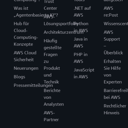
Trust
Was ist
Center
.NET auf
AWS
„Agentenbasierte KI“?
AWS
re:Post
AWS-
Hub für
Lösungsportfolio
Python
Wissenscen
Cloud-
in AWS
Architekturzentrum
AWS
Computing-
Java in
Support
Häufig
Konzepte
AWS
–
gestellte
AWS Cloud
Überblick
Fragen
PHP in
Sicherheit
zu
AWS
Erhalten
Neuerungen
Produkt
Sie Hilfe
JavaScript
und
von
Blogs
in AWS
Technik
Experten
Pressemitteilungen
Berichte
Barrierefrei
von
bei AWS
Analysten
Rechtlicher
AWS-
Hinweis
Partner