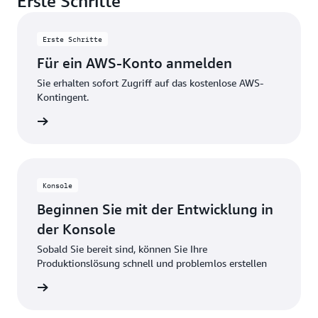
Erste Schritte
Credits für die Nutzung über die Testlimits hinaus.
diese kostenlosen Nutzungsbeschränkungen
überschreiten oder auf Funktionen zugreifen, die
Erste Schritte
nicht im kostenlosen Kontingent enthalten sind,
Für ein AWS-Konto anmelden
werden automatisch Gutschriften zur Deckung der
zusätzlichen Kosten angerechnet.
Sie erhalten sofort Zugriff auf das kostenlose AWS-
Kontingent.
stellen
Konsole
Beginnen Sie mit der Entwicklung in
der Konsole
Sobald Sie bereit sind, können Sie Ihre
Produktionslösung schnell und problemlos erstellen
ationen