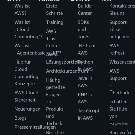
Was ist
Erste
Builder
Kontaktiere
AWS?
Schritte
Center
Sie uns
Was ist
Training
SDKs
Support-
„Cloud
und
Ticket
AWS
Computing“?
Tools
aufgeben
Trust
Was ist
Center
.NET auf
AWS
„Agentenbasierte KI“?
AWS
re:Post
AWS-
Hub für
Lösungsportfolio
Python
Wissenscen
Cloud-
in AWS
Architekturzentrum
AWS
Computing-
Java in
Support
Häufig
Konzepte
AWS
–
gestellte
AWS Cloud
Überblick
Fragen
PHP in
Sicherheit
zu
AWS
Erhalten
Neuerungen
Produkt
Sie Hilfe
JavaScript
und
von
Blogs
in AWS
Technik
Experten
Pressemitteilungen
Berichte
Barrierefrei