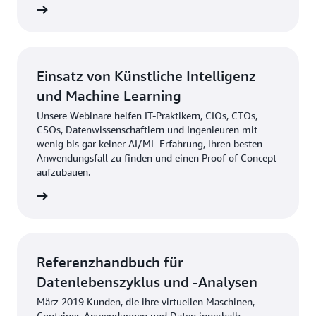
ationen
Einsatz von Künstliche Intelligenz
und Machine Learning
Unsere Webinare helfen IT-Praktikern, CIOs, CTOs,
CSOs, Datenwissenschaftlern und Ingenieuren mit
wenig bis gar keiner AI/ML-Erfahrung, ihren besten
Anwendungsfall zu finden und einen Proof of Concept
aufzubauen.
ationen
Referenzhandbuch für
Datenlebenszyklus und -Analysen
März 2019 Kunden, die ihre virtuellen Maschinen,
Container, Anwendungen und Daten innerhalb