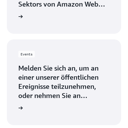
Behörden, Bildungsträger und gemeinnützige
Sektors von Amazon Web
Nonprofit Competency Partners
Organisationen macht, so erfahren Sie mehr über
Services zu kontaktieren.
die Vorteile, ein AWS Public Sector Partner zu
Kontakt
werden.
Werden Sie ein Partner für den AWS Public Sector
Events
Melden Sie sich an, um an
einer unserer öffentlichen
Ereignisse teilzunehmen,
oder nehmen Sie an
Branchenveranstaltungen
istrieren
auf der ganzen Welt teil