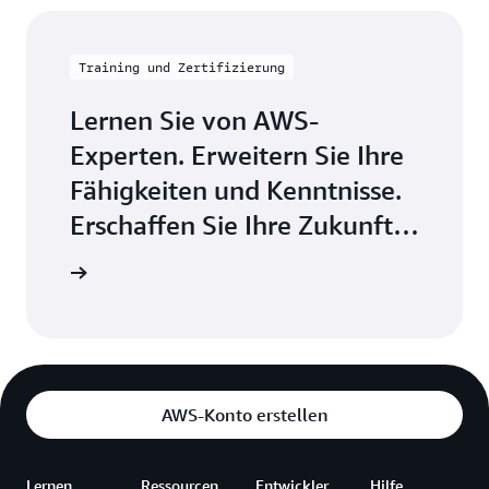
Training und Zertifizierung
Lernen Sie von AWS-
Experten. Erweitern Sie Ihre
Fähigkeiten und Kenntnisse.
Erschaffen Sie Ihre Zukunft
in der AWS-Cloud
e Schritte
AWS-Konto erstellen
Lernen
Ressourcen
Entwickler
Hilfe