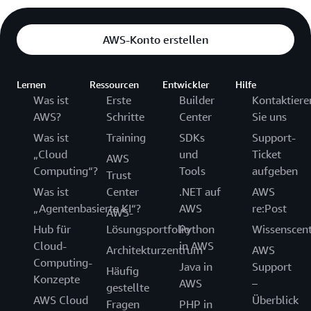
AWS-Konto erstellen
Lernen
Ressourcen
Entwickler
Hilfe
Was ist
Erste
Builder
Kontaktiere
AWS?
Schritte
Center
Sie uns
Was ist
Training
SDKs
Support-
„Cloud
und
Ticket
AWS
Computing“?
Tools
aufgeben
Trust
Was ist
Center
.NET auf
AWS
„Agentenbasierte KI“?
AWS
re:Post
AWS-
Hub für
Lösungsportfolio
Python
Wissenscen
Cloud-
in AWS
Architekturzentrum
AWS
Computing-
Java in
Support
Häufig
Konzepte
AWS
–
gestellte
AWS Cloud
Überblick
Fragen
PHP in