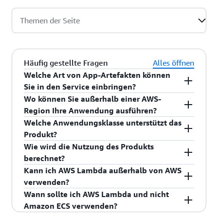
Themen der Seite
Häufig gestellte Fragen
Alles öffnen
Welche Art von App-Artefakten können
Sie in den Service einbringen?
Sie können Ihren Code als ZIP-Datei oder als
Wo können Sie außerhalb einer AWS-
Container-Image hochladen.
Region Ihre Anwendung ausführen?
Die eigene verwaltete Kapazität von AWS
Welche Anwendungsklasse unterstützt das
Lambda in AWS-Regionen.
Produkt?
Webservices, ereignisgesteuerte Anwendungen,
Wie wird die Nutzung des Produkts
Datenverarbeitung und Datenstreaming.
berechnet?
Mit AWS Lambda zahlen Sie nur für die
Kann ich AWS Lambda außerhalb von AWS
Datenverarbeitungszeit, die Sie pro Millisekunde
verwenden?
nutzen, anstatt die Infrastruktur im Voraus für
AWS Lambda ist ein ereignisgesteuerter
Wann sollte ich AWS Lambda und nicht
Spitzenkapazitäten bereitzustellen. Weitere
Serverless-Computing-Service, mit dem Sie Code
Amazon ECS verwenden?
Informationen zu den Preisen von AWS Lambda
für praktisch jede Art von Anwendung oder
Bei AWS Lambda handelt es sich um eine