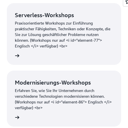
darunter Serverless in AWS Fargate, in Amazon
EC2, in AWS Outposts und in AWS Anywhere für
Serverless-Workshops
On-Premises-Workloads.
Praxisorientierte Workshops zur Einführung
praktischer Fähigkeiten, Techniken oder Konzepte, die
Sie zur Lösung geschäftlicher Probleme nutzen
können. (Workshops nur auf <i id="element-77">
Englisch </i> verfügbar) <br>
hritte »
Modernisierungs-Workshops
Erfahren Sie, wie Sie Ihr Unternehmen durch
verschiedene Technologien modernisieren können.
(Workshops nur auf <i id="element-86"> Englisch </i>
verfügbar) <br>
hritte »