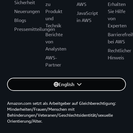
Sicherheit
zu
AWS
Erhalten
Neuerungen
Produkt
Sie Hilfe
JavaScript
und
von
Blogs
in AWS
Technik
Experten
Pressemitteilungen
Berichte
Barrierefrei
von
bei AWS
Analysten
Rechtlicher
AWS-
Hinweis
Partner
English
Amazon.com setzt als Arbeitgeber auf Gleichberechtigung:
Minderheiten/Frauen/Menschen mit
Behinderungen/Veteranen/Geschlechtsidentität/sexuelle
Orientierung/Alter.