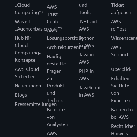
„Cloud
und
Ticket
AWS
Computing“?
Tools
aufgeben
Trust
Was ist
Center
.NET auf
AWS
„Agentenbasierte KI“?
AWS
re:Post
AWS-
Hub für
Lösungsportfolio
Python
Wissenscen
Cloud-
in AWS
Architekturzentrum
AWS
Computing-
Java in
Support
Häufig
Konzepte
AWS
–
gestellte
AWS Cloud
Überblick
Fragen
PHP in
Sicherheit
zu
AWS
Erhalten
Neuerungen
Produkt
Sie Hilfe
JavaScript
und
von
Blogs
in AWS
Technik
Experten
Pressemitteilungen
Berichte
Barrierefrei
von
bei AWS
Analysten
Rechtlicher
AWS-
Hinweis