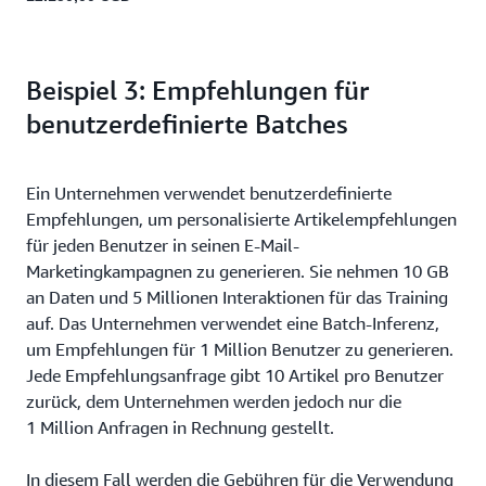
request
3,600 seconds p
1
20
72 000
transactions per
hour)
hour (min.
Provisioned TPS 
Beispiel 3: Empfehlungen für
3,600 seconds p
hour)
benutzerdefinierte Batches
Ein Unternehmen verwendet benutzerdefinierte
Empfehlungen, um personalisierte Artikelempfehlungen
für jeden Benutzer in seinen E-Mail-
Marketingkampagnen zu generieren. Sie nehmen 10 GB
an Daten und 5 Millionen Interaktionen für das Training
auf. Das Unternehmen verwendet eine Batch-Inferenz,
um Empfehlungen für 1 Million Benutzer zu generieren.
Jede Empfehlungsanfrage gibt 10 Artikel pro Benutzer
zurück, dem Unternehmen werden jedoch nur die
1 Million Anfragen in Rechnung gestellt.
In diesem Fall werden die Gebühren für die Verwendung