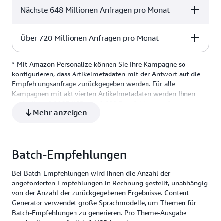
Nächste 648 Millionen Anfragen pro Monat
Price per 1,000 recommendation requests
Empfehlungen (Inferenz)
Über 720 Millionen Anfragen pro Monat
Price per 1,000 recommendation requests
0,0556 USD
Echtzeitempfehlungen
Bei Echtzeitempfehlungen wird Ihnen die Anzahl der
* Mit Amazon Personalize können Sie Ihre Kampagne so
Price per 1,000 recommendation requests
angeforderten Empfehlungen in Rechnung gestellt,
0,0278 USD
konfigurieren, dass Artikelmetadaten mit der Antwort auf die
unabhängig von der Anzahl der in der Antwort
Empfehlungsanfrage zurückgegeben werden. Für alle
zurückgegebenen Ergebnisse. Amazon Personalize
Kampagnen mit aktivierten Artikelmetadaten werden Ihnen
0,0139 USD
berechnet standardmäßig mindestens 1
zusätzliche 0,0167 USD pro 1 000 Empfehlungsanfragen
Mehr anzeigen
berechnet. Beachten Sie, dass diese zusätzliche Gebühr auch für
Empfehlungsanforderungstransaktion pro Sekunde
das bereitgestellte Mindest-TPS gilt, wenn Artikelmetadaten
(TPS) für alle aktiven Kampagnen. Mit Amazon
aktiviert sind.
Personalize können Sie bei Bedarf auch eine höhere
Mindesttransaktionsrate festlegen. Wenn die Rate der
Batch-Empfehlungen
Empfehlungsanfragen das bereitgestellte Mindest-TPS
Bei Batch-Empfehlungen wird Ihnen die Anzahl der
übersteigt, skaliert Amazon Personalize automatisch,
angeforderten Empfehlungen in Rechnung gestellt, unabhängig
um Ihre Anfragen zu bearbeiten, und kehrt zum
von der Anzahl der zurückgegebenen Ergebnisse. Content
bereitgestellten Mindest-TPS zurück, wenn Ihr Traffic
Generator verwendet große Sprachmodelle, um Themen für
abnimmt. Beachten Sie, dass eine Erhöhung des
Batch-Empfehlungen zu generieren. Pro Theme-Ausgabe