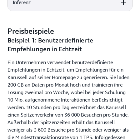
Inferenz
$0.05 per GB of data uploaded to Amazon Personalize
$0.05 per GB of data uploaded to Amazon Personalize
0,002 USD pro 1 000 Interaktionen, die für das Training
erfasst wurden
Preisbeispiele
Beispiel 1: Benutzerdefinierte
0,15 USD pro 1 000 Empfehlungsanfragen sowohl für
Empfehlungen in Echtzeit als auch für
Empfehlungen in Echtzeit
Stapelempfehlungen
Ein Unternehmen verwendet benutzerdefinierte
Empfehlungen in Echtzeit, um Empfehlungen für ein
Karussell auf seiner Homepage zu generieren. Sie laden
200 GB an Daten pro Monat hoch und trainieren ihre
Lösung zweimal pro Woche, wobei bei jeder Schulung
10 Mio. aufgenommene Interaktionen berücksichtigt
werden. 10 Stunden pro Tag verzeichnet das Karussell
einen Spitzenverkehr von 36 000 Besuchen pro Stunde.
Außerhalb der Spitzenzeiten erhält das Karussell
weniger als 3 600 Besuche pro Stunde oder weniger als
die Mindesttransaktionsrate von 1 TPS. Infolgedessen