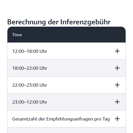
Berechnung der Inferenzgebühr
Time
12:00–18:00 Uhr
18:00–22:00 Uhr
Time (hours
minProvisioned
Minimum
elapsed)
TPS
recommendatio
request
22:00–23:00 Uhr
Time (hours
minProvisioned
Minimum
transactions per
elapsed)
TPS
recommendatio
hour (min.
request
Provisioned TPS 
23:00–12:00 Uhr
Time (hours
minProvisioned
Minimum
transactions per
3,600 seconds p
elapsed)
TPS
recommendatio
hour (min.
hour)
request
Provisioned TPS 
Gesamtzahl der Empfehlungsanfragen pro Tag
Time (hours
minProvisioned
Minimum
transactions per
3,600 seconds p
elapsed)
TPS
recommendatio
hour (min.
18
30
108 000
hour)
request
Provisioned TPS 