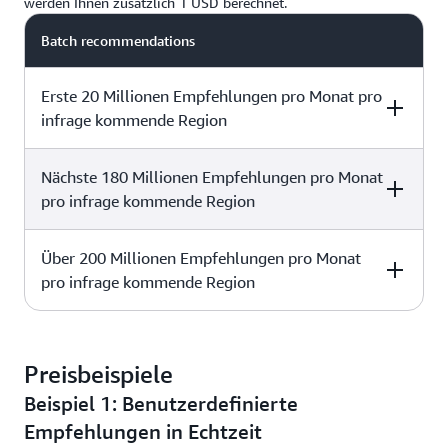
bereitgestellten Mindest-TPS die Anzahl der
werden Ihnen zusätzlich 1 USD berechnet.
Empfehlungsanfragen erhöht, die Ihnen in Rechnung
Batch recommendations
gestellt werden.
Erste 20 Millionen Empfehlungen pro Monat pro
infrage kommende Region
Nächste 180 Millionen Empfehlungen pro Monat
Price per 1,000 recommendations
pro infrage kommende Region
0,067 USD
Über 200 Millionen Empfehlungen pro Monat
Price per 1,000 recommendations
pro infrage kommende Region
0,058 USD
Price per 1,000 recommendations
Preisbeispiele
0,050 USD
Beispiel 1: Benutzerdefinierte
Empfehlungen in Echtzeit