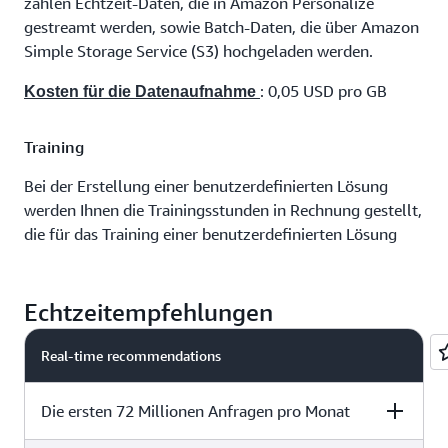
zählen Echtzeit-Daten, die in Amazon Personalize
gestreamt werden, sowie Batch-Daten, die über Amazon
Simple Storage Service (S3) hochgeladen werden.
: 0,05 USD pro GB
Kosten für die Datenaufnahme
Training
Bei der Erstellung einer benutzerdefinierten Lösung
werden Ihnen die Trainingsstunden in Rechnung gestellt,
die für das Training einer benutzerdefinierten Lösung
mit Ihren Daten verwendet werden. Amazon Personalize
wählt automatisch die besten Instance-Typen aus, um
Ihre Lösung zu trainieren. Personalize berechnet die
Echtzeitempfehlungen
Trainingsstunden auf der Grundlage der verwendeten
Instance, was bedeutet, dass die Anzahl der berechneten
Real-time recommendations
Trainingsstunden höher sein kann als die Zeit, die
während des Trainings auf der Uhr verstrichen ist.
Die ersten 72 Millionen Anfragen pro Monat
: 0,24$ pro Trainingsstunde
Schulungskosten