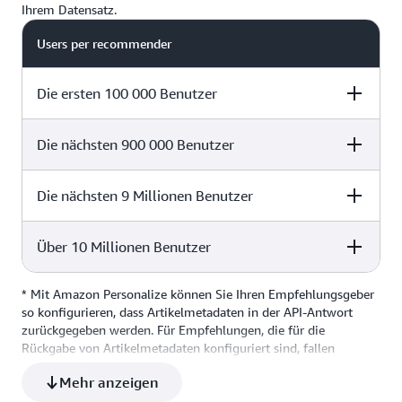
Ihrem Datensatz.
Users per recommender
Die ersten 100 000 Benutzer
Die nächsten 900 000 Benutzer
Price per 100,000
Free recommendations per
users
hour
Die nächsten 9 Millionen Benutzer
Price per 100,000
Free recommendations per
0,375 USD
4 000
users
hour
Über 10 Millionen Benutzer
Price per 100,000
Free recommendations per
0,045 USD
6 000
users
hour
* Mit Amazon Personalize können Sie Ihren Empfehlungsgeber
Price per 100,000
Free recommendations per
so konfigurieren, dass Artikelmetadaten in der API-Antwort
0,018 USD
9 000
users
hour
zurückgegeben werden. Für Empfehlungen, die für die
Rückgabe von Artikelmetadaten konfiguriert sind, fallen
0,005 USD
14 000
zusätzliche 0,1 USD pro Stunde an.
Mehr anzeigen