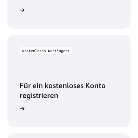
on lesen
Kostenloses Kontingent
Für ein kostenloses Konto
registrieren
probieren