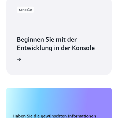
Konsole
Beginnen Sie mit der
Entwicklung in der Konsole
nmelden
Haben Sie die gewünschten Informationen