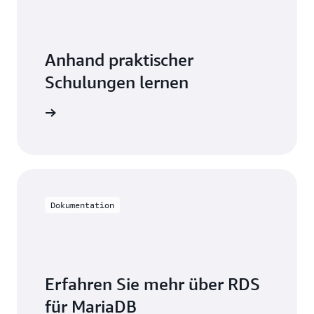
standardmäßig für alle unterstützten Instance-
Klassen verfügbar.
Anhand praktischer
Schulungen lernen
e mit RDS
Dokumentation
Erfahren Sie mehr über RDS
für MariaDB