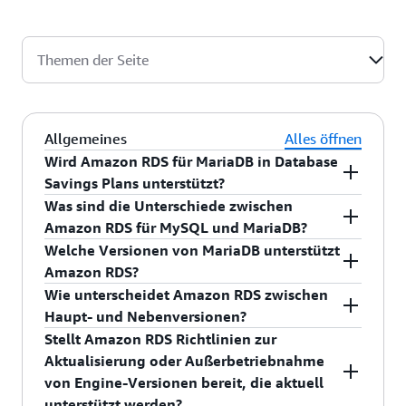
Themen der Seite
Allgemeines
Alles öffnen
Wird Amazon RDS für MariaDB in Database
Savings Plans unterstützt?
Was sind die Unterschiede zwischen
Ja, Sie können Database Savings Plans für Ihre
Amazon RDS für MySQL und MariaDB?
Nutzung von Amazon RDS für MariaDB erwerben
MariaDB Server
ist eine beliebte, relationale
Welche Versionen von MariaDB unterstützt
und Ihre Kosten um bis zu 20 % reduzieren, wenn
Open-Source-Datenbank, erstellt von den
Amazon RDS?
Sie sich zu einer gleichbleibenden Nutzung über
Entwicklern von MySQL. MariaDB bietet einige
Wie unterscheidet Amazon RDS zwischen
einen Zeitraum von einem Jahr
Amazon RDS unterstützt derzeit MariaDB in den
Funktionen, die sich von Amazon RDS für MySQL
Haupt- und Nebenversionen?
verpflichten. Weitere Informationen zur
Hauptversionen 10.4, 10.5, 10.6, 10.11 und 11.4.
unterscheiden. Weitere Informationen hierzu
Stellt Amazon RDS Richtlinien zur
berechtigten Nutzung finden Sie auf der
Im Kontext von MariaDB lauten
finden Sie im
Amazon-RDS-Benutzerhandbuch
.
Aktualisierung oder Außerbetriebnahme
Preisseite der Database Savings Plans
.
Versionsnummern wie folgt:
von Engine-Versionen bereit, die aktuell
MariaDB-Version = X.Y.Z
unterstützt werden?