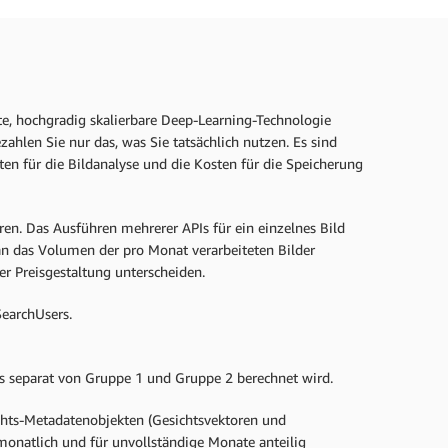
e, hochgradig skalierbare Deep-Learning-Technologie
hlen Sie nur das, was Sie tatsächlich nutzen. Es sind
en für die Bildanalyse und die Kosten für die Speicherung
en. Das Ausführen mehrerer APIs für ein einzelnes Bild
 an das Volumen der pro Monat verarbeiteten Bilder
r Preisgestaltung unterscheiden.
SearchUsers.
as separat von Gruppe 1 und Gruppe 2 berechnet wird.
chts-Metadatenobjekten (Gesichtsvektoren und
natlich und für unvollständige Monate anteilig