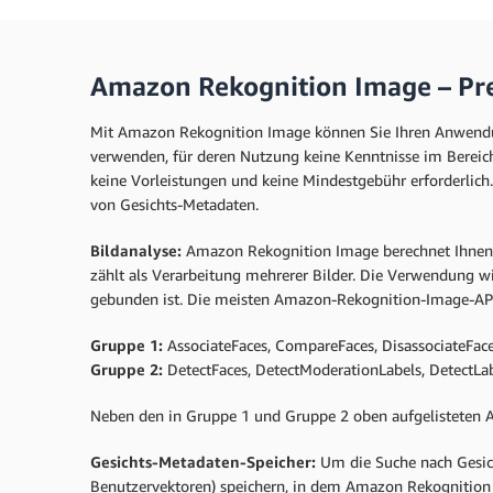
Amazon Rekognition Image – Pr
Mit Amazon Rekognition Image können Sie Ihren Anwendung
verwenden, für deren Nutzung keine Kenntnisse im Bereich
keine Vorleistungen und keine Mindestgebühr erforderlich
von Gesichts-Metadaten.
Bildanalyse:
Amazon Rekognition Image berechnet Ihnen je
zählt als Verarbeitung mehrerer Bilder. Die Verwendung wi
gebunden ist. Die meisten Amazon-Rekognition-Image-APIs 
Gruppe 1:
AssociateFaces, CompareFaces, DisassociateFace
Gruppe 2:
DetectFaces, DetectModerationLabels, DetectLab
Neben den in Gruppe 1 und Gruppe 2 oben aufgelisteten 
Gesichts-Metadaten-Speicher:
Um die Suche nach Gesich
Benutzervektoren) speichern, in dem Amazon Rekognition