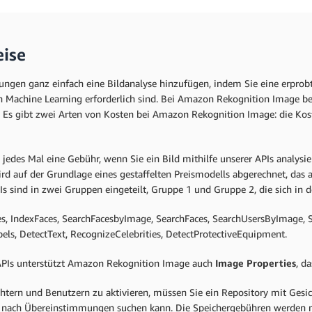
eise
en ganz einfach eine Bildanalyse hinzufügen, indem Sie eine erprobt
 Machine Learning erforderlich sind. Bei Amazon Rekognition Image beza
. Es gibt zwei Arten von Kosten bei Amazon Rekognition Image: die Kost
des Mal eine Gebühr, wenn Sie ein Bild mithilfe unserer APIs analysier
rd auf der Grundlage eines gestaffelten Preismodells abgerechnet, das
sind in zwei Gruppen eingeteilt, Gruppe 1 und Gruppe 2, die sich in de
s, IndexFaces, SearchFacesbyImage, SearchFaces, SearchUsersByImage, 
els, DetectText, RecognizeCelebrities, DetectProtectiveEquipment.
APIs unterstützt Amazon Rekognition Image auch
Image Properties
, d
tern und Benutzern zu aktivieren, müssen Sie ein Repository mit Gesi
 nach Übereinstimmungen suchen kann. Die Speichergebühren werden mo