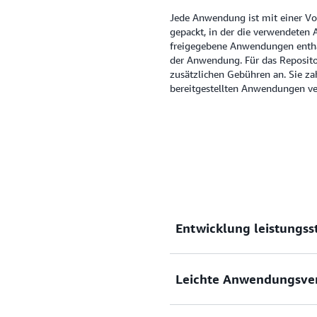
Jede Anwendung ist mit einer Vo
gepackt, in der die verwendeten 
freigegebene Anwendungen enthal
der Anwendung. Für das Reposito
zusätzlichen Gebühren an. Sie za
bereitgestellten Anwendungen v
Entwicklung leistungs
Leichte Anwendungsve
Konstruieren Sie leicht ser
und Weise. Entdecken und 
Serverless-Anwendungen öff