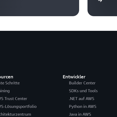
Kontakt
ourcen
Entwickler
ste Schritte
Builder Center
aining
SDKs und Tools
S Trust Center
.NET auf AWS
S-Lösungsportfolio
Python in AWS
chitekturzentrum
Java in AWS