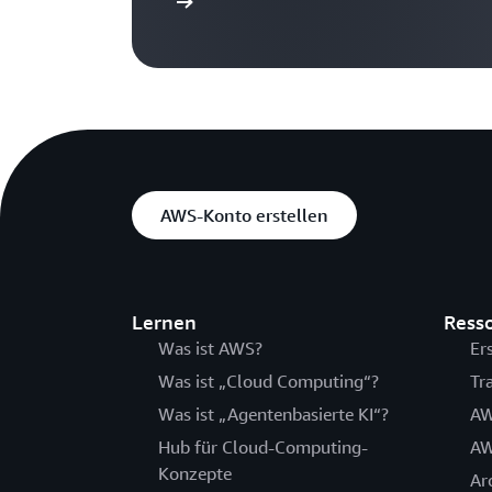
eitere Informationen
AWS-Konto erstellen
Lernen
Ress
Was ist AWS?
Er
Was ist „Cloud Computing“?
Tr
Was ist „Agentenbasierte KI“?
AW
Hub für Cloud-Computing-
AW
Konzepte
Ar