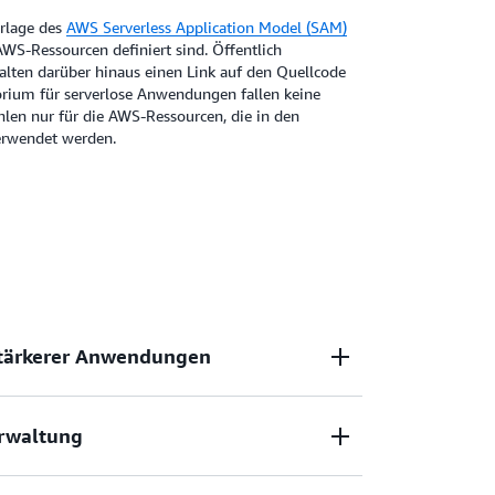
rlage des
AWS Serverless Application Model (SAM)
AWS-Ressourcen definiert sind. Öffentlich
ten darüber hinaus einen Link auf den Quellcode
rium für serverlose Anwendungen fallen keine
hlen nur für die AWS-Ressourcen, die in den
erwendet werden.
stärkerer Anwendungen
rwaltung
verlose Architekturen auf leistungsstarke Art
teilen Sie wiederverwendbare Muster für
entlich oder privat und erstellen Sie neue