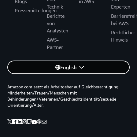
Blogs
in AWS
Technik
Experten
Pressemitteilungen
Berichte
Barrierefrei
von
bei AWS
Analysten
Rechtlicher
AWS-
Hinweis
Partner
English
Amazon.com setzt als Arbeitgeber auf Gleichberechtigung:
Minderheiten/Frauen/Menschen mit
Behinderungen/Veteranen/Geschlechtsidentität/sexuelle
Orientierung/Alter.