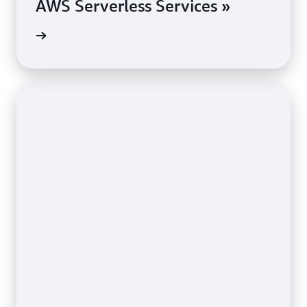
AWS Serverless Services »
el lesen