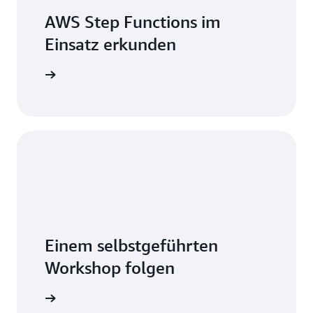
AWS Step Functions im
Einsatz erkunden
äge lesen
Einem selbstgeführten
Workshop folgen
t starten