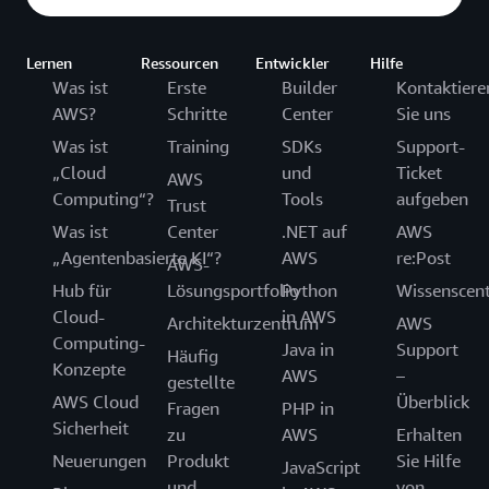
Lernen
Ressourcen
Entwickler
Hilfe
Was ist
Erste
Builder
Kontaktiere
AWS?
Schritte
Center
Sie uns
Was ist
Training
SDKs
Support-
„Cloud
und
Ticket
AWS
Computing“?
Tools
aufgeben
Trust
Was ist
Center
.NET auf
AWS
„Agentenbasierte KI“?
AWS
re:Post
AWS-
Hub für
Lösungsportfolio
Python
Wissenscen
Cloud-
in AWS
Architekturzentrum
AWS
Computing-
Java in
Support
Häufig
Konzepte
AWS
–
gestellte
AWS Cloud
Überblick
Fragen
PHP in
Sicherheit
zu
AWS
Erhalten
Neuerungen
Produkt
Sie Hilfe
JavaScript
und
von