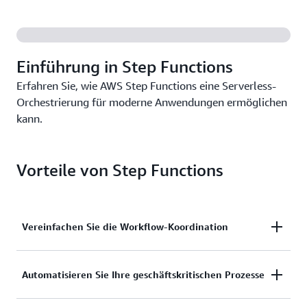
Einführung in Step Functions
Erfahren Sie, wie AWS Step Functions eine Serverless-
Orchestrierung für moderne Anwendungen ermöglichen
kann.
Vorteile von Step Functions
Vereinfachen Sie die Workflow-Koordination
Wandeln Sie komplexe Geschäftslogik mithilfe einer
Automatisieren Sie Ihre geschäftskritischen Prozesse
Drag-and-Drop-Schnittstelle in übersichtliche